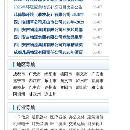
初步设计服务结果公告
公告
2026年环境应急物资补充项目比选公告
08-07
菲德勒环境（攀枝花）有限公司 2026年
08-07
第三季度第二次碳酸钠 招标公告（第二
四川省烟草公司乐山市公司2026年-2029
08-07
次）
年乐山物流中心卷烟装卸分拣服务中标
四川安吉物流集团有限公司30英尺尾部
08-07
候选人公示
自卸式集装箱采购项目成交候选人公示
四川安吉物流集团有限公司危险品重型
08-07
罐式半挂车项目成交候选人公示
四川安吉物流集团有限公司刘家槽酒类
08-07
绿色智慧物流园职业病危害预评价服务
成都凡易物流有限责任公司2026年酒店
08-07
（二次）成交候选人公示
空调采购及安装项目（第三次）评审结
地区导航
果公示
成都市
广元市
绵阳市
德阳市
南充市
广安市
遂宁市
内江市
乐山市
自贡市
泸州市
宜宾市
攀枝花
巴中市
达州市
资阳市
眉山市
雅安市
阿坝州
甘孜州
凉山州
行业导航
ＩＴ信息
通讯器材
医疗器械
办公文体
建筑装修
机械电子
灯光音响
轻工纺织
交通运输
能源化工