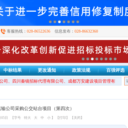
客服热线：
028-86522636
信息发布：
028-86632360
中标结果
更改通知
政策法规
百强评选
司、四川秦镜招标代理有限公司、成都万安建设项目管理有限公司、
运输公司采购公交站台项目（第四次）
月05日
【字号
特大
大
中
小
】
【打印】
【关闭】