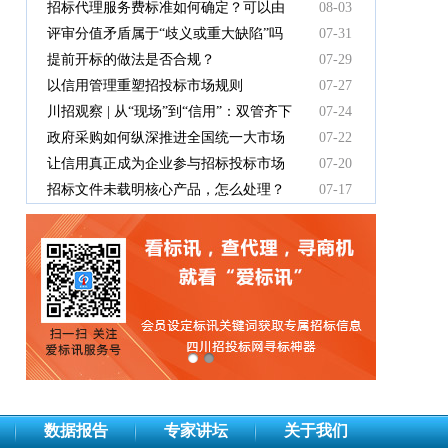
有效吗
招标代理服务费标准如何确定？可以由
08-03
中标人支付吗？
评审分值矛盾属于“歧义或重大缺陷”吗
07-31
提前开标的做法是否合规？
07-29
以信用管理重塑招投标市场规则
07-27
川招观察 | 从“现场”到“信用”：双管齐下
07-24
重塑招投标新秩序
政府采购如何纵深推进全国统一大市场
07-22
建设
让信用真正成为企业参与招标投标市场
07-20
竞争的“通行证”
招标文件未载明核心产品，怎么处理？
07-17
数据报告
专家讲坛
关于我们