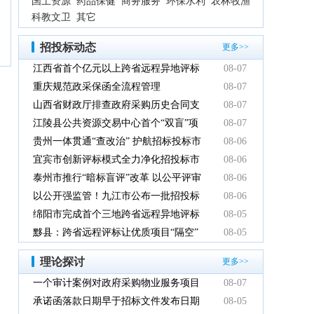
国土资源
药品保健
商务服务
环保水利
农林牧渔
科教文卫
其它
招投标动态
更多>>
江西省首个亿元以上跨省远程异地评标
08-07
项目在鹰潭市完成
重庆规范政采保函全流程管理
08-07
山西省财政厅排查政府采购历史合同支
08-07
付情况
江陵县公共资源交易中心首个“双盲”项
08-07
目顺利完成
贵州一体贯通“查改治” 护航招标投标市
08-06
场规范健康发展
宜宾市创新评标模式全力净化招投标市
08-06
场环境
泰州市推行“暗标盲评”改革 以公平评审
08-06
推动政府采购提质增效
以公开强监管！九江市公布一批招投标
08-06
领域系统整治典型案例
绵阳市完成首个三地跨省远程异地评标
08-05
项目
黟县：跨省远程评标让优质项目“隔空”
08-05
落地
理论探讨
更多>>
一个审计案例对政府采购物业服务项目
08-07
的警示
承诺函落款日期早于招标文件发布日期
08-05