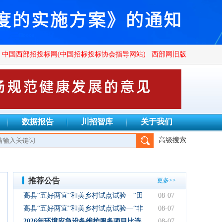
中国西部招投标网(中国招标投标协会指导网站)
西部网旧版
数据报告
川招智库
关于我们
高级搜索
四川广群工程项目管理有限公司、四川锦鑫川荣工程咨询有限公司
推荐公告
更多>>
高县“五好两宜”和美乡村试点试验—“田
08-07
园逸趣•农耕研学”农文旅融合新场景项
高县“五好两宜”和美乡村试点试验—“非
08-07
目初步设计服务结果公告
遗传承·研学体验”文化产业园建设项目
2026年环境应急设备维护服务项目比选
08-07