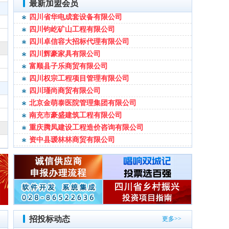
最新加盟会员
标领建设集团有限公司
四川省华电成套设备有限公司
四川聚物汇商贸有限公司
四川钧屹矿山工程有限公司
成都喜闻见乐后勤管理有限公司
四川卓信容大招标代理有限公司
四川商德管业有限公司
四川辉豪家具有限公司
成都骅光医疗器械有限公司
富顺县子乐商贸有限公司
内江市福奇林医疗器械有限责任公司
四川权宗工程项目管理有限公司
北京联合保险经纪有限公司四川省分公司
四川瑾尚商贸有限公司
四川红祥建筑工程有限公司
北京金萌泰医院管理集团有限公司
宜宾市新建科质量检测有限公司
南充市豪盛建筑工程有限公司
四川安达电梯设备有限公司
重庆腾凤建设工程造价咨询有限公司
四川中盾安防集团有限责任公司
资中县瑷林林商贸有限公司
杭州正野装饰设计有限公司
南充睿欣蓬勃招投标咨询有限公司
四川玉松园林工程有限公司
内江投资控股集团有限公司贸易分公司
成都亿方数据信息有限公司
成都布克文化发展有限公司
成都狄耐德智能科技有限公司
自贡明川联合会计师事务所（普通合伙）
成都市万家欢商贸有限公司
四川中锦招标代理有限公司
四川瑛炜诚达科技有限公司
四川中坚环境监测服务有限公司
四川辰骅科技有限公司
成都超顺环卫服务有限公司
招投标动态
更多>>
四川省长发防腐工程有限公司
自贡市知和服饰有限公司