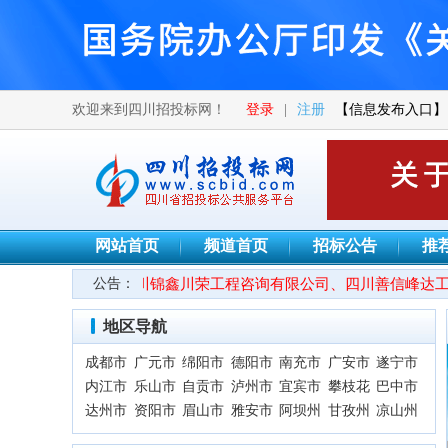
欢迎来到四川招投标网！
登录
|
注册
【信息发布入口】
网站首页
频道首页
招标公告
推
●热烈欢迎四川锦鑫川荣工程咨询有限公司、四川善信峰达工程项
公告：
地区导航
成都市
广元市
绵阳市
德阳市
南充市
广安市
遂宁市
内江市
乐山市
自贡市
泸州市
宜宾市
攀枝花
巴中市
达州市
资阳市
眉山市
雅安市
阿坝州
甘孜州
凉山州