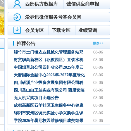
自贡明川联合会计师事务所（普通合伙）
西部供方数据库
诚信供应商申报
四川中锦招标代理有限公司
四川中坚环境监测服务有限公司
爱标讯微信服务号答会员问
成都超顺环卫服务有限公司
自贡市知和服饰有限公司
会员专区
下载专区
业绩查询
四川蜀沁汇通能源有限公司
推荐公告
更多>>
自贡市恒固恒建设工程有限公司
四川巨安地晟能源化工有限公司
绵竹市土门镇农业机械化管理服务站邓
08-06
四川众铭建筑设计有限公司
林加油站双层管线隐患整改项目结果公
财贸职高新校区（职教园区）直饮水机
08-06
成都伯愈创艺传媒有限公司
示
设备采购项目采购公告
中国烟草总公司四川省公司2025年度云
08-06
四川山里山外数字文旅科技有限公司
平台扩容项目（第三次） 中标候选人公
天府国际金融中心2026年-2027年度绿化
08-06
成都全新医疗器械有限公司
示
养护服务采购项目比选公告
四川研溪产业投资发展集团有限公司聘
08-06
中咨海外咨询有限公司
请第三方服务机构开展贸易业务票据、
四川圣山白玉兰实业有限公司 西服套装
08-06
国药集团四川南充医疗器械有限公司
国内信用证结算服务结果公告
成品采购竞争性磋商公告
无人机采购项目比选公告
08-06
四川多元基石建设工程管理有限责任公司
成都高新区石羊社区卫生服务中心健康
08-06
凉山泽锦人力资源服务有限公司
积分银行服务采购项目中选公告
绵阳市安州区调元实验小学采购学生课
08-06
内江市科达服装有限公司
桌椅项目询价公告
学院2026年暑期校园维修项目成交结果
08-06
首辅工程设计有限公司
四川昱阳工程项目管理有限公司
上海锡鼎实业有限公司
公告