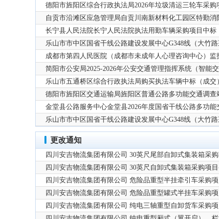
德阳市旌阳区综合行政执法局2026年垃圾清运三轮车采
自贡市沿滩区应急管理局自贡川南新材料化工园区特勤消防
告
长宁县人民法院长宁人民法院执法用勤车辆采购项目中标
乐山市市中区国省干线公路建设发展中心G348线（大竹
项目结果更正公告（第一次）
成都市第四人民医院（成都市未成年人心理咨询中心）监
简阳市公安局2025-2026年公安交通管理指挥系统（智
乐山市五通桥区综合行政执法局购买执法车辆中标（成交
德阳市旌阳区交通运输局旌阳区普通公路多功能交通调查
金堂县公路服务中心金堂县2026年度国省干线公路多功
告
乐山市市中区国省干线公路建设发展中心G348线（大竹
项目结果更正公告（第一次）
更改通知
四川安吉物流集团有限公司 30英尺尾部自卸式集装箱采
四川安吉物流集团有限公司 30英尺自卸式集装箱采购项
四川安吉物流集团有限公司 危险品重型半挂牵引车采购
四川安吉物流集团有限公司 危险品重型罐式半挂车采购
四川安吉物流集团有限公司 纯电三轴重型自卸货车采购
四川安吉物流集团有限公司 纯电重型厢式（翼开启）、栏