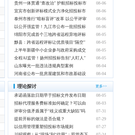
贵州一体贯通“查改治” 护航招标投标市
08-06
四川博达融合供应链管理有限责任公司
四川蜀沁汇通能源有限公司
场规范健康发展
宜宾市创新评标模式全力净化招投标市
08-06
中科思成建设集团有限公司
自贡市恒固恒建设工程有限公司
场环境
泰州市推行“暗标盲评”改革 以公平评审
08-06
四川省众诚瀚蓝科技有限公司
四川巨安地晟能源化工有限公司
推动政府采购提质增效
以公开强监管！九江市公布一批招投标
08-06
自贡鑫鸿电子科技有限公司
四川众铭建筑设计有限公司
领域系统整治典型案例
绵阳市完成首个三地跨省远程异地评标
08-05
四川润安供应链管理有限公司
成都伯愈创艺传媒有限公司
项目
黟县：跨省远程评标让优质项目“隔空”
08-05
自贡市第二建筑工程有限公司
四川山里山外数字文旅科技有限公司
成都龙纳管业有限公司
成都全新医疗器械有限公司
落地
上半年新疆中小企业参与政府采购成交
08-05
四川京泰建工集团有限公司
中咨海外咨询有限公司
额创新高
全程AI监管！扬州招投标告别“人盯人”
08-05
中瑞华建工程项目管理（北京）有限公司
国药集团四川南充医疗器械有限公司
山东曝光一批违法违规典型案例
08-04
四川鑫商恒物联网科技有限公司
四川多元基石建设工程管理有限责任公司
河南省公布一批房屋建筑和市政基础设
08-04
四川万友会计师事务所有限公司
凉山泽锦人力资源服务有限公司
施工程招标投标违法违规典型案例
四川省百业聚商贸有限公司
内江市科达服装有限公司
理论探讨
更多>>
深圳市信宜特科技有限公司
首辅工程设计有限公司
承诺函落款日期早于招标文件发布日期
08-05
自贡市万泉管业有限责任公司
四川昱阳工程项目管理有限公司
上海锡鼎实业有限公司
有效吗
招标代理服务费标准如何确定？可以由
08-03
四川天赐保安服务有限公司
标领建设集团有限公司
四川省华电成套设备有限公司
中标人支付吗？
评审分值矛盾属于“歧义或重大缺陷”吗
07-31
四川小强科仪科技有限公司
四川聚物汇商贸有限公司
四川钧屹矿山工程有限公司
提前开标的做法是否合规？
07-29
日立电梯（中国）有限公司四川分公司
成都喜闻见乐后勤管理有限公司
四川卓信容大招标代理有限公司
以信用管理重塑招投标市场规则
07-27
珠海市力鼎电气有限公司
四川商德管业有限公司
四川辉豪家具有限公司
川招观察 | 从“现场”到“信用”：双管齐下
07-24