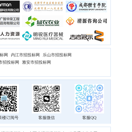
四川润安供应链管理有限公司
成都伯愈创艺传媒有限公司
自贡市第二建筑工程有限公司
四川山里山外数字文旅科技有限公司
成都龙纳管业有限公司
成都全新医疗器械有限公司
四川京泰建工集团有限公司
中咨海外咨询有限公司
中瑞华建工程项目管理（北京）有限公司
国药集团四川南充医疗器械有限公司
四川鑫商恒物联网科技有限公司
四川多元基石建设工程管理有限责任公司
四川万友会计师事务所有限公司
凉山泽锦人力资源服务有限公司
四川省百业聚商贸有限公司
内江市科达服装有限公司
标网
内江市招投标网
乐山市招投标网
深圳市信宜特科技有限公司
首辅工程设计有限公司
市招投标网
雅安市招投标网
自贡市万泉管业有限责任公司
四川昱阳工程项目管理有限公司
四川天赐保安服务有限公司
标领建设集团有限公司
四川小强科仪科技有限公司
四川聚物汇商贸有限公司
日立电梯（中国）有限公司四川分公司
成都喜闻见乐后勤管理有限公司
珠海市力鼎电气有限公司
四川商德管业有限公司
河南益志信医疗器械商贸有限公司
成都骅光医疗器械有限公司
四川省泸州志远建筑工程有限公司
内江市福奇林医疗器械有限责任公司
成都雄毅科技有限公司
北京联合保险经纪有限公司四川省分公司
茶楼订阅号
客服微信
客服QQ
云南南方智慧设备有限公司
四川红祥建筑工程有限公司
成都锦秀宏图文化传媒有限公司
宜宾市新建科质量检测有限公司