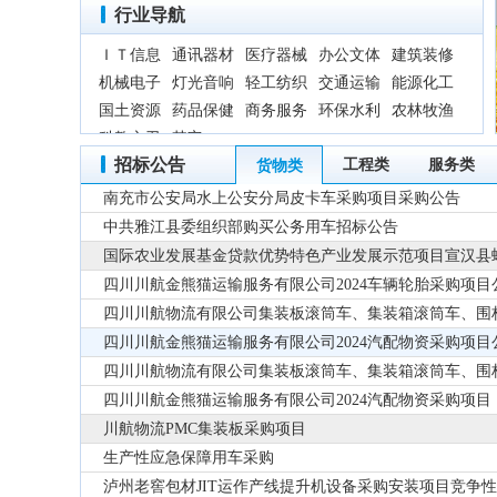
行业导航
ＩＴ信息
通讯器材
医疗器械
办公文体
建筑装修
机械电子
灯光音响
轻工纺织
交通运输
能源化工
国土资源
药品保健
商务服务
环保水利
农林牧渔
科教文卫
其它
招标公告
工程类
服务类
货物类
南充市公安局水上公安分局皮卡车采购项目采购公告
中共雅江县委组织部购买公务用车招标公告
国际农业发展基金贷款优势特色产业发展示范项目宣汉县蜡
采购项目（第二次）竞争性谈判邀请公告
四川川航金熊猫运输服务有限公司2024车辆轮胎采购项目
四川川航物流有限公司集装板滚筒车、集装箱滚筒车、围
四川川航金熊猫运输服务有限公司2024汽配物资采购项目
四川川航物流有限公司集装板滚筒车、集装箱滚筒车、围
四川川航金熊猫运输服务有限公司2024汽配物资采购项目
川航物流PMC集装板采购项目
生产性应急保障用车采购
泸州老窖包材JIT运作产线提升机设备采购安装项目竞争