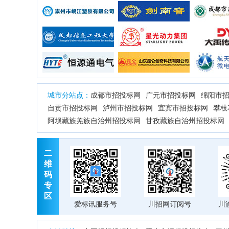
城市分站点：
成都市招投标网
广元市招投标网
绵阳市
自贡市招投标网
泸州市招投标网
宜宾市招投标网
攀枝
阿坝藏族羌族自治州招投标网
甘孜藏族自治州招投标网
二
维
码
专
区
爱标讯服务号
川招网订阅号
川