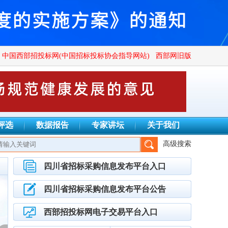
上海锡鼎实业有限公司
中国西部招投标网(中国招标投标协会指导网站)
西部网旧版
四川省华电成套设备有限公司
四川钧屹矿山工程有限公司
四川卓信容大招标代理有限公司
四川辉豪家具有限公司
富顺县子乐商贸有限公司
四川权宗工程项目管理有限公司
评选
数据报告
专家讲坛
关于我们
四川瑾尚商贸有限公司
高级搜索
招标代理有限公司、四川创致瑞兴工程项目管理有限公司、上海锡鼎
北京金萌泰医院管理集团有限公司
南充市豪盛建筑工程有限公司
四川省招标采购信息发布平台入口
重庆腾凤建设工程造价咨询有限公司
资中县瑷林林商贸有限公司
四川省招标采购信息发布平台公告
南充睿欣蓬勃招投标咨询有限公司
内江投资控股集团有限公司贸易分公司
西部招投标网电子交易平台入口
成都布克文化发展有限公司