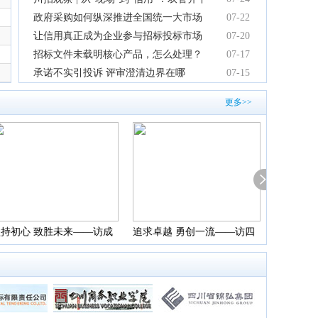
河南益志信医疗器械商贸有限公司
成都骅光医疗器械有限公司
富顺县子乐商贸有限公司
重塑招投标新秩序
政府采购如何纵深推进全国统一大市场
07-22
四川省泸州志远建筑工程有限公司
内江市福奇林医疗器械有限责任公司
四川权宗工程项目管理有限公司
建设
让信用真正成为企业参与招标投标市场
07-20
成都雄毅科技有限公司
北京联合保险经纪有限公司四川省分公司
四川瑾尚商贸有限公司
竞争的“通行证”
招标文件未载明核心产品，怎么处理？
07-17
云南南方智慧设备有限公司
四川红祥建筑工程有限公司
北京金萌泰医院管理集团有限公司
成都锦秀宏图文化传媒有限公司
宜宾市新建科质量检测有限公司
南充市豪盛建筑工程有限公司
承诺不实引投诉 评审澄清边界在哪
07-15
自贡川南工程咨询有限责任公司
四川安达电梯设备有限公司
重庆腾凤建设工程造价咨询有限公司
更多>>
成都蓉城制冷工程有限公司
四川中盾安防集团有限责任公司
资中县瑷林林商贸有限公司
成都梦幻雪乡科技有限公司
杭州正野装饰设计有限公司
南充睿欣蓬勃招投标咨询有限公司
成都百优建筑劳务有限公司
四川玉松园林工程有限公司
内江投资控股集团有限公司贸易分公司
四川天坤国际招标代理有限公司
成都亿方数据信息有限公司
成都布克文化发展有限公司
四川鹏诚致远税务师事务所有限公司
成都狄耐德智能科技有限公司
自贡明川联合会计师事务所（普通合伙）
四川省康能电力设计咨询有限公司
成都市万家欢商贸有限公司
四川中锦招标代理有限公司
四川省西点电力设计有限公司
四川瑛炜诚达科技有限公司
四川中坚环境监测服务有限公司
中国电力工程顾问集团西南电力设计院有限公司
四川辰骅科技有限公司
成都超顺环卫服务有限公司
坚持初心 致胜未来——访成
追求卓越 勇创一流——访四
扶摇直上
四川益生建设有限公司
四川省长发防腐工程有限公司
自贡市知和服饰有限公司
凌凯通信技术有限公司CEO
川川建建筑安装工程有限公司
贤工程咨
四川泰邦建设工程咨询有限公司
四川博达融合供应链管理有限责任公司
四川蜀沁汇通能源有限公司
戴安平
四川华煜电力设计咨询有限公司
中科思成建设集团有限公司
自贡市恒固恒建设工程有限公司
四川省众诚瀚蓝科技有限公司
四川巨安地晟能源化工有限公司
自贡鑫鸿电子科技有限公司
四川众铭建筑设计有限公司