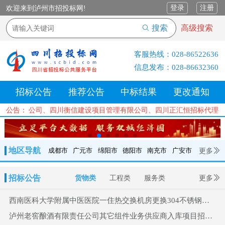
登录
注册
欢迎来到泸州市招投标网!
搜索
高级搜索
客服热线：
028-86522636
信息发布：
028-86632360
招标公告
推荐公告
中标结果
更改通知
咨询有限公司、四川衡信建设项目管理有限公司、四川正汇恒招标代理有
公告：
地区导航
更多
成都市
广元市
绵阳市
德阳市
南充市
广安市
成都市
广元市
绵阳市
德阳市
南充市
广安市
遂宁市
招标公告
货物类
工程类
服务类
更多
内江市
乐山市
自贡市
泸州市
宜宾市
攀枝花
巴中市
西南医科大学附属中医医院一住热交换机房更换304不锈钢热水罐体采购项目比选公告
达州市
资阳市
眉山市
雅安市
阿坝州
甘孜州
凉山州
泸州老窖酿酒有限责任公司其它组件业务供应商入库项目招标公告