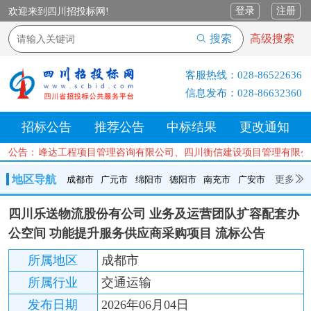
登录
注册
欢迎来到四川招投标网!
搜索
高级搜索
客服热线：
028-86522636
信息发布：
028-86632360
招标公告
推荐公告
中标结果
更改通知
四川善信峰达工程项目管理咨询有限公司、四川衡信建设项目管理有限公
公告：
地区导航
更多
成都市
广元市
绵阳市
德阳市
南充市
广安市
成都市
广元市
绵阳市
德阳市
南充市
广安市
遂宁市
四川乐送物流股份有公司 业务及运营团队扩容配套办
内江市
乐山市
自贡市
泸州市
宜宾市
攀枝花
巴中市
公空间 功能提升服务供应商采购项目 流标公告
达州市
资阳市
眉山市
雅安市
阿坝州
甘孜州
凉山州
所属地区
成都市
所属行业
交通运输
发布日期
2026年06月04日