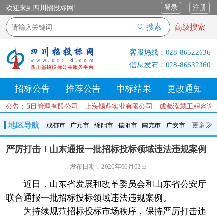
登录
注册
欢迎来到四川招投标网!
搜索
高级搜索
客服热线：
028-86522636
信息发布：
028-86632360
招标公告
推荐公告
中标结果
更改通知
兴工程项目管理有限公司、上海锡鼎实业有限公司、成都泓慧工程咨询有
公告：
地区导航
更多
成都市
广元市
绵阳市
德阳市
南充市
广安市
成都市
广元市
绵阳市
德阳市
南充市
广安市
遂宁市
严厉打击！山东通报一批招标投标领域违法违规案例
内江市
乐山市
自贡市
泸州市
宜宾市
攀枝花
巴中市
发布日期：2026年06月02日
达州市
资阳市
眉山市
雅安市
阿坝州
甘孜州
凉山州
近日，山东省发展和改革委员会和山东省公安厅
联合通报一批招标投标领域违法违规案例。
为持续规范招标投标市场秩序，保持严厉打击违