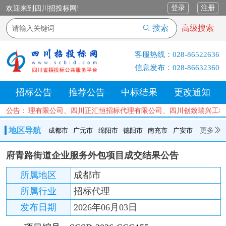
登录
注册
欢迎来到四川招投标网!
搜索
高级搜索
客服热线：
028-86522636
信息发布：
028-86632360
招标公告
推荐公告
中标结果
更改通知
设项目管理有限公司、四川正汇恒招标代理有限公司、四川创致瑞兴工程
公告：
地区导航
更多
成都市
广元市
绵阳市
德阳市
南充市
广安市
成都市
广元市
绵阳市
德阳市
南充市
广安市
遂宁市
府青路街道企业服务外包项目成交结果公告
内江市
乐山市
自贡市
泸州市
宜宾市
攀枝花
巴中市
所属地区
成都市
达州市
资阳市
眉山市
雅安市
阿坝州
甘孜州
凉山州
所属行业
招标代理
发布日期
2026年06月03日