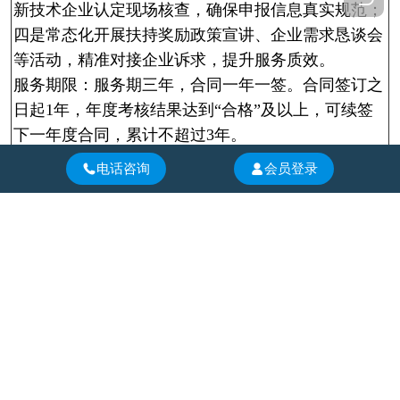
新技术企业认定现场核查，确保申报信息真实规范；
四是常态化开展扶持奖励政策宣讲、企业需求恳谈会
等活动，精准对接企业诉求，提升服务质效。
服务期限：服务期三年，合同一年一签。合同签订之
日起1年，年度考核结果达到“合格”及以上，可续签
下一年度合同，累计不超过3年。
五、公告期限
电话咨询
会员登录
自本公告发布之日起1个工作日。
六、其他补充事宜
无。
七、凡对本次公告内容提出询问，请按以下方式联
系。
1.采购人信息
名 称：成都市成华区人民政府府青路街道办事处
通讯地址：成华区双建路70号
联 系 人：李老师