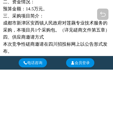
二、资金情况：
预算金额：
14.5万元
。
三
、
采购项目简介：
成都市新津区安西镇人民政府对莲藕专业技术服务的
采购，本项目共1个采购包。（详见磋商文件第五章）
四、供应商邀请方式
本次竞争性磋商邀请在四川招投标网上以公告形式发
布。
五、
供应商参加本次采购活动应具备下列条件
电话咨询
会员登录
1.具有独立承担民事责任的能力；
2.具有良好的商业信誉和健全的财务会计制度；
3.具有履行合同所必需的设备和专业技术能力；
4.有依法缴纳税收和社会保障资金的良好记录；
5.参加本次采购活动前三年内，在经营活动中没有重
大违法记录；
6.法律、行政法规规定的其他条件；