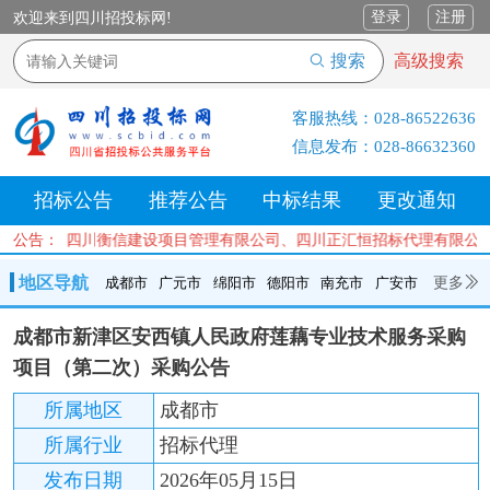
登录
注册
欢迎来到四川招投标网!
搜索
高级搜索
客服热线：
028-86522636
信息发布：
028-86632360
招标公告
推荐公告
中标结果
更改通知
公司、四川衡信建设项目管理有限公司、四川正汇恒招标代理有限公司、
公告：
地区导航
更多
成都市
广元市
绵阳市
德阳市
南充市
广安市
成都市
广元市
绵阳市
德阳市
南充市
广安市
遂宁市
成都市新津区安西镇人民政府莲藕专业技术服务采购
内江市
乐山市
自贡市
泸州市
宜宾市
攀枝花
巴中市
项目（第二次）采购公告
达州市
资阳市
眉山市
雅安市
阿坝州
甘孜州
凉山州
所属地区
成都市
所属行业
招标代理
发布日期
2026年05月15日