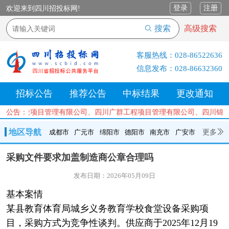
登录
注册
欢迎来到四川招投标网!
搜索
高级搜索
客服热线：
028-86522636
信息发布：
028-86632360
招标公告
推荐公告
中标结果
更改通知
安建设项目管理有限公司、四川广群工程项目管理有限公司、四川锦鑫川
公告：
地区导航
更多
成都市
广元市
绵阳市
德阳市
南充市
广安市
成都市
广元市
绵阳市
德阳市
南充市
广安市
遂宁市
采购文件要求加盖制造商公章合理吗
内江市
乐山市
自贡市
泸州市
宜宾市
攀枝花
巴中市
发布日期：2026年05月09日
达州市
资阳市
眉山市
雅安市
阿坝州
甘孜州
凉山州
基本案情
某县教育体育局城乡义务教育学校食堂设备采购项
目，采购方式为竞争性谈判。供应商于2025年12月19