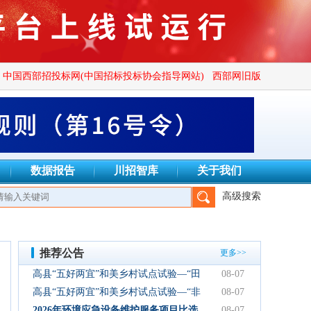
中国西部招投标网(中国招标投标协会指导网站)
西部网旧版
数据报告
川招智库
关于我们
高级搜索
、四川秦镜招标代理有限公司、成都万安建设项目管理有限公司、
推荐公告
更多>>
高县“五好两宜”和美乡村试点试验—“田
08-07
园逸趣•农耕研学”农文旅融合新场景项
高县“五好两宜”和美乡村试点试验—“非
08-07
目初步设计服务结果公告
遗传承·研学体验”文化产业园建设项目
2026年环境应急设备维护服务项目比选
08-07