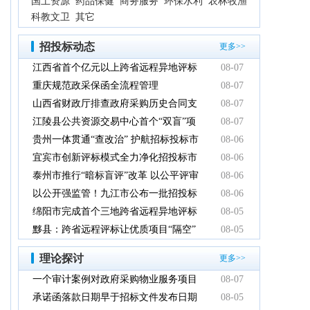
国土资源
药品保健
商务服务
环保水利
农林牧渔
科教文卫
其它
招投标动态
更多>>
江西省首个亿元以上跨省远程异地评标
08-07
项目在鹰潭市完成
重庆规范政采保函全流程管理
08-07
山西省财政厅排查政府采购历史合同支
08-07
付情况
江陵县公共资源交易中心首个“双盲”项
08-07
目顺利完成
贵州一体贯通“查改治” 护航招标投标市
08-06
场规范健康发展
宜宾市创新评标模式全力净化招投标市
08-06
场环境
泰州市推行“暗标盲评”改革 以公平评审
08-06
推动政府采购提质增效
以公开强监管！九江市公布一批招投标
08-06
领域系统整治典型案例
绵阳市完成首个三地跨省远程异地评标
08-05
项目
黟县：跨省远程评标让优质项目“隔空”
08-05
落地
理论探讨
更多>>
一个审计案例对政府采购物业服务项目
08-07
的警示
承诺函落款日期早于招标文件发布日期
08-05