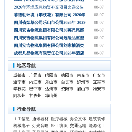
初步设计服务结果公告
公告
2026年环境应急物资补充项目比选公告
08-07
菲德勒环境（攀枝花）有限公司 2026年
08-07
第三季度第二次碳酸钠 招标公告（第二
四川省烟草公司乐山市公司2026年-2029
08-07
次）
年乐山物流中心卷烟装卸分拣服务中标
四川安吉物流集团有限公司30英尺尾部
08-07
候选人公示
自卸式集装箱采购项目成交候选人公示
四川安吉物流集团有限公司危险品重型
08-07
罐式半挂车项目成交候选人公示
四川安吉物流集团有限公司刘家槽酒类
08-07
绿色智慧物流园职业病危害预评价服务
成都凡易物流有限责任公司2026年酒店
08-07
（二次）成交候选人公示
空调采购及安装项目（第三次）评审结
地区导航
果公示
成都市
广元市
绵阳市
德阳市
南充市
广安市
遂宁市
内江市
乐山市
自贡市
泸州市
宜宾市
攀枝花
巴中市
达州市
资阳市
眉山市
雅安市
阿坝州
甘孜州
凉山州
行业导航
ＩＴ信息
通讯器材
医疗器械
办公文体
建筑装修
机械电子
灯光音响
轻工纺织
交通运输
能源化工