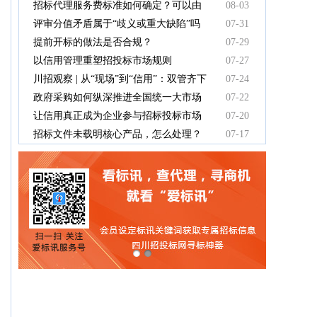
有效吗
招标代理服务费标准如何确定？可以由
08-03
中标人支付吗？
评审分值矛盾属于“歧义或重大缺陷”吗
07-31
提前开标的做法是否合规？
07-29
以信用管理重塑招投标市场规则
07-27
川招观察 | 从“现场”到“信用”：双管齐下
07-24
重塑招投标新秩序
政府采购如何纵深推进全国统一大市场
07-22
建设
让信用真正成为企业参与招标投标市场
07-20
竞争的“通行证”
招标文件未载明核心产品，怎么处理？
07-17