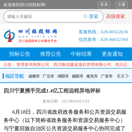
登录
注册
欢迎来到四川招投标网!
搜索
高级搜索
客服热线：
028-86522636
信息发布：
028-86632360
招标公告
推荐公告
中标结果
更改通知
工程项目管理咨询有限公司、四川衡信建设项目管理有限公司、四川正汇
公告：
地区导航
更多
成都市
广元市
绵阳市
德阳市
南充市
广安市
成都市
广元市
绵阳市
德阳市
南充市
广安市
遂宁市
四川宁夏携手完成1.4亿工程远程异地评标
内江市
乐山市
自贡市
泸州市
宜宾市
攀枝花
巴中市
发布日期：2025年06月23日
达州市
资阳市
眉山市
雅安市
阿坝州
甘孜州
凉山州
6月18日，四川省政府政务服务和公共资源交易服
务中心（以下简称省政务服务和资源交易服务中心）
与宁夏回族自治区公共资源交易服务中心协同完成了