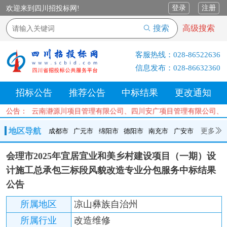
登录
注册
欢迎来到四川招投标网!
搜索
高级搜索
客服热线：
028-86522636
信息发布：
028-86632360
招标公告
推荐公告
中标结果
更改通知
有限公司、云南瀞源川项目管理有限公司、四川安广项目管理有限公司、
公告：
地区导航
更多
成都市
广元市
绵阳市
德阳市
南充市
广安市
成都市
广元市
绵阳市
德阳市
南充市
广安市
遂宁市
会理市2025年宜居宜业和美乡村建设项目（一期）设
内江市
乐山市
自贡市
泸州市
宜宾市
攀枝花
巴中市
计施工总承包三标段风貌改造专业分包服务中标结果
达州市
资阳市
眉山市
雅安市
阿坝州
甘孜州
凉山州
公告
所属地区
凉山彝族自治州
所属行业
改造维修