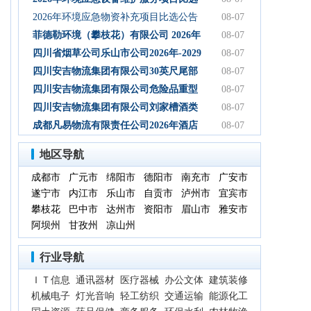
初步设计服务结果公告
公告
2026年环境应急物资补充项目比选公告
08-07
菲德勒环境（攀枝花）有限公司 2026年
08-07
第三季度第二次碳酸钠 招标公告（第二
四川省烟草公司乐山市公司2026年-2029
08-07
次）
年乐山物流中心卷烟装卸分拣服务中标
四川安吉物流集团有限公司30英尺尾部
08-07
候选人公示
自卸式集装箱采购项目成交候选人公示
四川安吉物流集团有限公司危险品重型
08-07
罐式半挂车项目成交候选人公示
四川安吉物流集团有限公司刘家槽酒类
08-07
绿色智慧物流园职业病危害预评价服务
成都凡易物流有限责任公司2026年酒店
08-07
（二次）成交候选人公示
空调采购及安装项目（第三次）评审结
地区导航
果公示
成都市
广元市
绵阳市
德阳市
南充市
广安市
遂宁市
内江市
乐山市
自贡市
泸州市
宜宾市
攀枝花
巴中市
达州市
资阳市
眉山市
雅安市
阿坝州
甘孜州
凉山州
行业导航
ＩＴ信息
通讯器材
医疗器械
办公文体
建筑装修
机械电子
灯光音响
轻工纺织
交通运输
能源化工