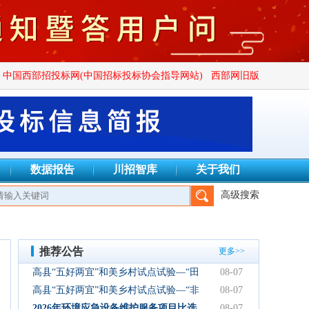
中国西部招投标网(中国招标投标协会指导网站)
西部网旧版
数据报告
川招智库
关于我们
高级搜索
建设项目管理有限公司、四川广群工程项目管理有限公司、四川锦
推荐公告
更多>>
高县“五好两宜”和美乡村试点试验—“田
08-07
园逸趣•农耕研学”农文旅融合新场景项
高县“五好两宜”和美乡村试点试验—“非
08-07
目初步设计服务结果公告
遗传承·研学体验”文化产业园建设项目
2026年环境应急设备维护服务项目比选
08-07