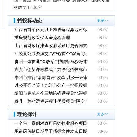
国土资源
药品保健
商务服务
环保水利
农林牧渔
科教文卫
其它
招投标动态
更多>>
江西省首个亿元以上跨省远程异地评标
08-07
项目在鹰潭市完成
重庆规范政采保函全流程管理
08-07
山西省财政厅排查政府采购历史合同支
08-07
付情况
江陵县公共资源交易中心首个“双盲”项
08-07
目顺利完成
贵州一体贯通“查改治” 护航招标投标市
08-06
场规范健康发展
宜宾市创新评标模式全力净化招投标市
08-06
场环境
泰州市推行“暗标盲评”改革 以公平评审
08-06
推动政府采购提质增效
以公开强监管！九江市公布一批招投标
08-06
领域系统整治典型案例
绵阳市完成首个三地跨省远程异地评标
08-05
项目
黟县：跨省远程评标让优质项目“隔空”
08-05
落地
理论探讨
更多>>
一个审计案例对政府采购物业服务项目
08-07
的警示
承诺函落款日期早于招标文件发布日期
08-05