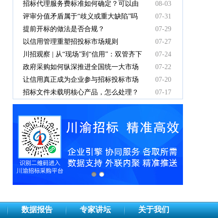
有效吗
招标代理服务费标准如何确定？可以由
08-03
中标人支付吗？
评审分值矛盾属于“歧义或重大缺陷”吗
07-31
提前开标的做法是否合规？
07-29
以信用管理重塑招投标市场规则
07-27
川招观察 | 从“现场”到“信用”：双管齐下
07-24
重塑招投标新秩序
政府采购如何纵深推进全国统一大市场
07-22
建设
让信用真正成为企业参与招标投标市场
07-20
竞争的“通行证”
招标文件未载明核心产品，怎么处理？
07-17
数据报告
专家讲坛
关于我们