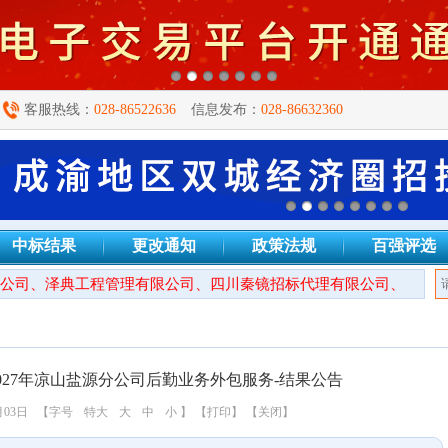
客服热线：
028-86522636
信息发布：
028-86632360
中标结果
更改通知
政策法规
百强评选
司、泽典工程管理有限公司、四川秦镜招标代理有限公司、成都万安
2027年凉山盐源分公司后勤业务外包服务-结果公告
月03日
【字号
特大
大
中
小
】
【打印】
【关闭】