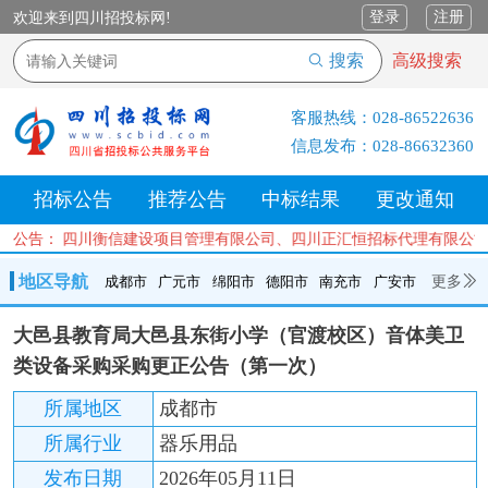
登录
注册
欢迎来到四川招投标网!
搜索
高级搜索
客服热线：
028-86522636
信息发布：
028-86632360
招标公告
推荐公告
中标结果
更改通知
限公司、四川衡信建设项目管理有限公司、四川正汇恒招标代理有限公司
公告：
地区导航
更多
成都市
广元市
绵阳市
德阳市
南充市
广安市
成都市
广元市
绵阳市
德阳市
南充市
广安市
遂宁市
大邑县教育局大邑县东街小学（官渡校区）音体美卫
内江市
乐山市
自贡市
泸州市
宜宾市
攀枝花
巴中市
类设备采购采购更正公告（第一次）
达州市
资阳市
眉山市
雅安市
阿坝州
甘孜州
凉山州
所属地区
成都市
所属行业
器乐用品
发布日期
2026年05月11日