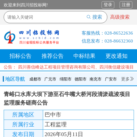
登录
注册
欢迎来到四川招投标网!
搜索
高级搜索
客服热线：
028-86522636
信息发布：
028-86632360
招标公告
推荐公告
中标结果
更改通知
有限公司、四川善信峰达工程项目管理咨询有限公司、四川衡信建设项目
公告：
地区导航
更多
成都市
广元市
绵阳市
德阳市
南充市
广安市
成都市
广元市
绵阳市
德阳市
南充市
广安市
遂宁市
青峪口水库大坝下游至石牛嘴大桥河段清淤疏浚项目
内江市
乐山市
自贡市
泸州市
宜宾市
攀枝花
巴中市
监理服务磋商公告
达州市
资阳市
眉山市
雅安市
阿坝州
甘孜州
凉山州
所属地区
巴中市
所属行业
工程监理
发布日期
2026年05月11日