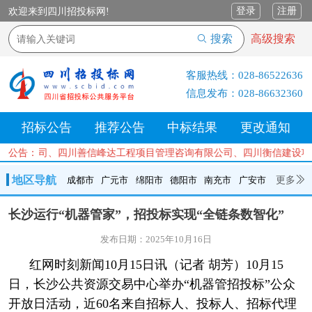
登录
注册
欢迎来到四川招投标网!
搜索
高级搜索
客服热线：
028-86522636
信息发布：
028-86632360
招标公告
推荐公告
中标结果
更改通知
询有限公司、四川善信峰达工程项目管理咨询有限公司、四川衡信建设项目
公告：
地区导航
更多
成都市
广元市
绵阳市
德阳市
南充市
广安市
成都市
广元市
绵阳市
德阳市
南充市
广安市
遂宁市
长沙运行“机器管家”，招投标实现“全链条数智化”
内江市
乐山市
自贡市
泸州市
宜宾市
攀枝花
巴中市
发布日期：2025年10月16日
达州市
资阳市
眉山市
雅安市
阿坝州
甘孜州
凉山州
红网时刻新闻10月15日讯（记者 胡芳）10月15
日，长沙公共资源交易中心举办“机器管招投标”公众
开放日活动，近60名来自招标人、投标人、招标代理