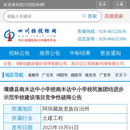
登录
注册
欢迎来到四川招投标网!
搜索
高级搜索
客服热线：
028-86522636
信息发布：
028-86632360
招标公告
推荐公告
中标结果
更改通知
公司、四川衡信建设项目管理有限公司、四川正汇恒招标代理有限公司、
公告：
地区导航
更多
成都市
广元市
绵阳市
德阳市
南充市
广安市
成都市
广元市
绵阳市
德阳市
南充市
广安市
遂宁市
壤塘县南木达中小学校南木达中小学校民族团结进步
内江市
乐山市
自贡市
泸州市
宜宾市
攀枝花
巴中市
示范学校建设项目竞争性磋商公告
达州市
资阳市
眉山市
雅安市
阿坝州
甘孜州
凉山州
所属地区
阿坝藏族羌族自治州
所属行业
土建工程
发布日期
2025年10月01日