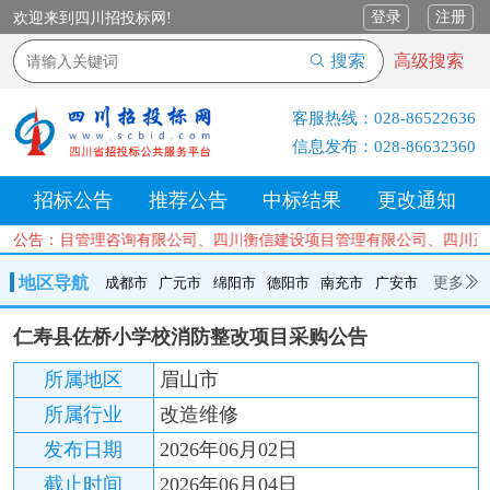
登录
注册
欢迎来到四川招投标网!
搜索
高级搜索
客服热线：
028-86522636
信息发布：
028-86632360
招标公告
推荐公告
中标结果
更改通知
达工程项目管理咨询有限公司、四川衡信建设项目管理有限公司、四川正
公告：
地区导航
更多
成都市
广元市
绵阳市
德阳市
南充市
广安市
成都市
广元市
绵阳市
德阳市
南充市
广安市
遂宁市
仁寿县佐桥小学校消防整改项目采购公告
内江市
乐山市
自贡市
泸州市
宜宾市
攀枝花
巴中市
所属地区
眉山市
达州市
资阳市
眉山市
雅安市
阿坝州
甘孜州
凉山州
所属行业
改造维修
发布日期
2026年06月02日
截止时间
2026年06月04日