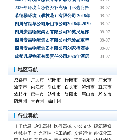
初步设计服务结果公告
公告
2026年环境应急物资补充项目比选公告
08-07
菲德勒环境（攀枝花）有限公司 2026年
08-07
第三季度第二次碳酸钠 招标公告（第二
四川省烟草公司乐山市公司2026年-2029
08-07
次）
年乐山物流中心卷烟装卸分拣服务中标
四川安吉物流集团有限公司30英尺尾部
08-07
候选人公示
自卸式集装箱采购项目成交候选人公示
四川安吉物流集团有限公司危险品重型
08-07
罐式半挂车项目成交候选人公示
四川安吉物流集团有限公司刘家槽酒类
08-07
绿色智慧物流园职业病危害预评价服务
成都凡易物流有限责任公司2026年酒店
08-07
（二次）成交候选人公示
空调采购及安装项目（第三次）评审结
地区导航
果公示
成都市
广元市
绵阳市
德阳市
南充市
广安市
遂宁市
内江市
乐山市
自贡市
泸州市
宜宾市
攀枝花
巴中市
达州市
资阳市
眉山市
雅安市
阿坝州
甘孜州
凉山州
行业导航
ＩＴ信息
通讯器材
医疗器械
办公文体
建筑装修
机械电子
灯光音响
轻工纺织
交通运输
能源化工