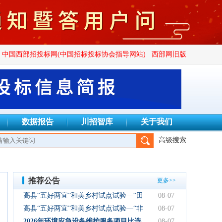
中国西部招投标网(中国招标投标协会指导网站)
西部网旧版
数据报告
川招智库
关于我们
高级搜索
、成都万安建设项目管理有限公司、四川广群工程项目管理有限公司
推荐公告
更多>>
高县“五好两宜”和美乡村试点试验—“田
08-07
园逸趣•农耕研学”农文旅融合新场景项
高县“五好两宜”和美乡村试点试验—“非
08-07
目初步设计服务结果公告
遗传承·研学体验”文化产业园建设项目
2026年环境应急设备维护服务项目比选
08-07