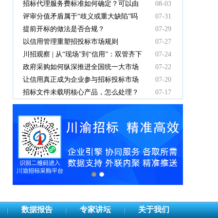
有效吗
招标代理服务费标准如何确定？可以由
08-03
中标人支付吗？
评审分值矛盾属于“歧义或重大缺陷”吗
07-31
提前开标的做法是否合规？
07-29
以信用管理重塑招投标市场规则
07-27
川招观察 | 从“现场”到“信用”：双管齐下
07-24
重塑招投标新秩序
政府采购如何纵深推进全国统一大市场
07-22
建设
让信用真正成为企业参与招标投标市场
07-20
竞争的“通行证”
招标文件未载明核心产品，怎么处理？
07-17
数据报告
专家讲坛
关于我们