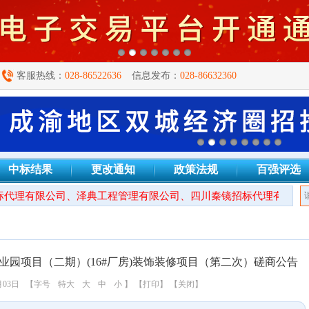
客服热线：
028-86522636
信息发布：
028-86632360
中标结果
更改通知
政策法规
百强评选
代理有限公司、泽典工程管理有限公司、四川秦镜招标代理有限公司
园项目（二期）(16#厂房)装饰装修项目（第二次）磋商公告
月03日
【字号
特大
大
中
小
】
【打印】
【关闭】