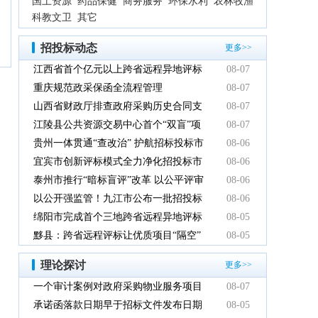
国土资源
药品保健
商务服务
环保水利
农林牧渔
科教文卫
其它
招投标动态
更多>>
江西省首个亿元以上跨省远程异地评标
08-07
项目在鹰潭市完成
重庆规范政采保函全流程管理
08-07
山西省财政厅排查政府采购历史合同支
08-07
付情况
江陵县公共资源交易中心首个“双盲”项
08-07
目顺利完成
贵州一体贯通“查改治” 护航招标投标市
08-06
场规范健康发展
宜宾市创新评标模式全力净化招投标市
08-06
场环境
泰州市推行“暗标盲评”改革 以公平评审
08-06
推动政府采购提质增效
以公开强监管！九江市公布一批招投标
08-06
领域系统整治典型案例
绵阳市完成首个三地跨省远程异地评标
08-05
项目
黟县：跨省远程评标让优质项目“隔空”
08-05
落地
理论探讨
更多>>
一个审计案例对政府采购物业服务项目
08-07
的警示
承诺函落款日期早于招标文件发布日期
08-05