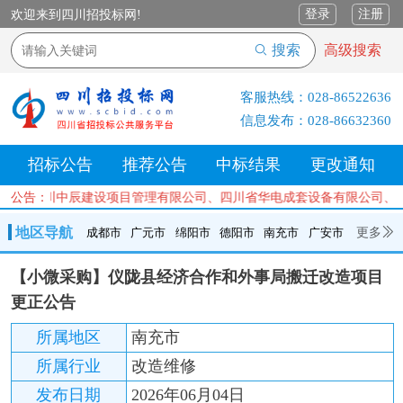
登录
注册
欢迎来到四川招投标网!
搜索
高级搜索
客服热线：
028-86522636
信息发布：
028-86632360
招标公告
推荐公告
中标结果
更改通知
公司、四川中辰建设项目管理有限公司、四川省华电成套设备有限公司、
公告：
地区导航
更多
成都市
广元市
绵阳市
德阳市
南充市
广安市
成都市
广元市
绵阳市
德阳市
南充市
广安市
遂宁市
【小微采购】仪陇县经济合作和外事局搬迁改造项目
内江市
乐山市
自贡市
泸州市
宜宾市
攀枝花
巴中市
更正公告
达州市
资阳市
眉山市
雅安市
阿坝州
甘孜州
凉山州
所属地区
南充市
所属行业
改造维修
发布日期
2026年06月04日