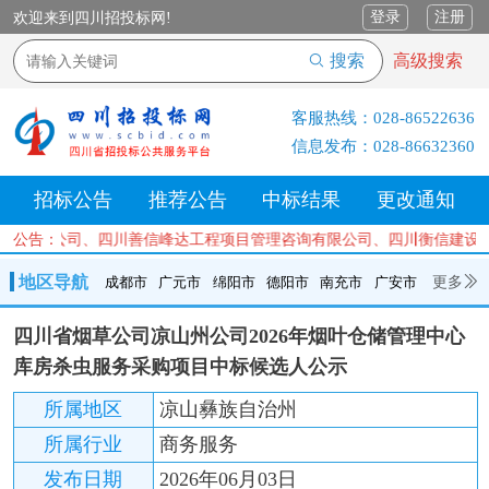
登录
注册
欢迎来到四川招投标网!
搜索
高级搜索
客服热线：
028-86522636
信息发布：
028-86632360
招标公告
推荐公告
中标结果
更改通知
咨询有限公司、四川善信峰达工程项目管理咨询有限公司、四川衡信建设
公告：
地区导航
更多
成都市
广元市
绵阳市
德阳市
南充市
广安市
成都市
广元市
绵阳市
德阳市
南充市
广安市
遂宁市
四川省烟草公司凉山州公司2026年烟叶仓储管理中心
内江市
乐山市
自贡市
泸州市
宜宾市
攀枝花
巴中市
库房杀虫服务采购项目中标候选人公示
达州市
资阳市
眉山市
雅安市
阿坝州
甘孜州
凉山州
所属地区
凉山彝族自治州
所属行业
商务服务
发布日期
2026年06月03日