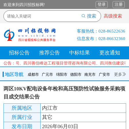
登录
注册
欢迎来到四川招投标网!
搜索
高级搜索
客服热线：
028-86522636
信息发布：
028-86632360
招标公告
推荐公告
中标结果
更改通知
询有限公司、四川善信峰达工程项目管理咨询有限公司、四川衡信建设项
公告：
地区导航
更多
成都市
广元市
绵阳市
德阳市
南充市
广安市
成都市
广元市
绵阳市
德阳市
南充市
广安市
遂宁市
两区10KV配电设备年检和高压预防性试验服务采购项
内江市
乐山市
自贡市
泸州市
宜宾市
攀枝花
巴中市
目成交结果公告
达州市
资阳市
眉山市
雅安市
阿坝州
甘孜州
凉山州
所属地区
内江市
所属行业
其它
发布日期
2026年06月03日