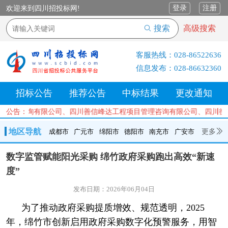
登录
注册
欢迎来到四川招投标网!
搜索
高级搜索
客服热线：
028-86522636
信息发布：
028-86632360
招标公告
推荐公告
中标结果
更改通知
荣工程咨询有限公司、四川善信峰达工程项目管理咨询有限公司、四川衡
公告：
地区导航
更多
成都市
广元市
绵阳市
德阳市
南充市
广安市
成都市
广元市
绵阳市
德阳市
南充市
广安市
遂宁市
数字监管赋能阳光采购 绵竹政府采购跑出高效“新速
内江市
乐山市
自贡市
泸州市
宜宾市
攀枝花
巴中市
度”
达州市
资阳市
眉山市
雅安市
阿坝州
甘孜州
凉山州
发布日期：2026年06月04日
为了推动政府采购提质增效、规范透明，2025
年，绵竹市创新启用政府采购数字化预警服务，用智