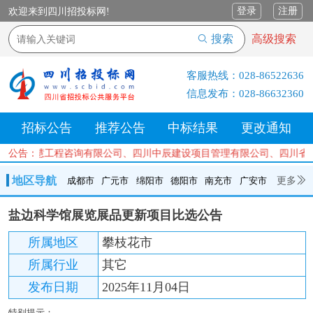
登录
注册
欢迎来到四川招投标网!
搜索
高级搜索
客服热线：
028-86522636
信息发布：
028-86632360
招标公告
推荐公告
中标结果
更改通知
、成都泓慧工程咨询有限公司、四川中辰建设项目管理有限公司、四川省
公告：
地区导航
更多
成都市
广元市
绵阳市
德阳市
南充市
广安市
成都市
广元市
绵阳市
德阳市
南充市
广安市
遂宁市
盐边科学馆展览展品更新项目比选公告
内江市
乐山市
自贡市
泸州市
宜宾市
攀枝花
巴中市
所属地区
攀枝花市
达州市
资阳市
眉山市
雅安市
阿坝州
甘孜州
凉山州
所属行业
其它
发布日期
2025年11月04日
特别提示：