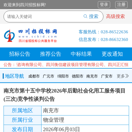
登录
注册
欢迎来到四川招投标网!
搜索
高级搜索
客服热线：
028-86522636
信息发布：
028-86632360
招标公告
推荐公告
中标结果
更改通知
项目管理咨询有限公司、四川衡信建设项目管理有限公司、四川正汇恒招
公告：
地区导航
更多
成都市
广元市
绵阳市
德阳市
南充市
广安市
成都市
广元市
绵阳市
德阳市
南充市
广安市
遂宁市
南充市第十五中学校2026年后勤社会化用工服务项目
内江市
乐山市
自贡市
泸州市
宜宾市
攀枝花
巴中市
(三次)竞争性谈判公告
达州市
资阳市
眉山市
雅安市
阿坝州
甘孜州
凉山州
所属地区
南充市
所属行业
物业管理
发布日期
2026年06月03日