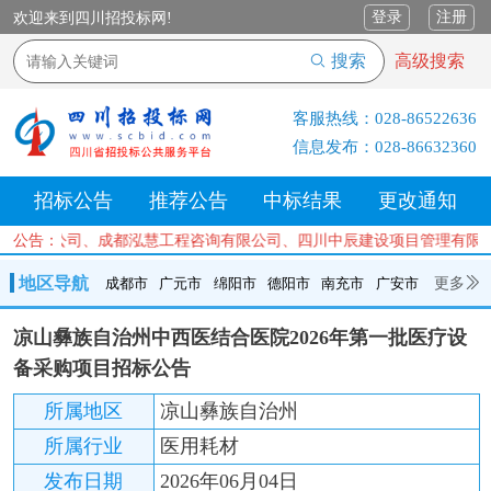
登录
注册
欢迎来到四川招投标网!
搜索
高级搜索
客服热线：
028-86522636
信息发布：
028-86632360
招标公告
推荐公告
中标结果
更改通知
实业有限公司、成都泓慧工程咨询有限公司、四川中辰建设项目管理有限
公告：
地区导航
更多
成都市
广元市
绵阳市
德阳市
南充市
广安市
成都市
广元市
绵阳市
德阳市
南充市
广安市
遂宁市
凉山彝族自治州中西医结合医院2026年第一批医疗设
内江市
乐山市
自贡市
泸州市
宜宾市
攀枝花
巴中市
备采购项目招标公告
达州市
资阳市
眉山市
雅安市
阿坝州
甘孜州
凉山州
所属地区
凉山彝族自治州
所属行业
医用耗材
发布日期
2026年06月04日