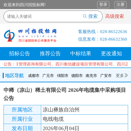
登录
注册
欢迎来到四川招投标网!
搜索
高级搜索
客服热线：
028-86522636
信息发布：
028-86632360
招标公告
推荐公告
中标结果
更改通知
达工程项目管理咨询有限公司、四川衡信建设项目管理有限公司、四川正
公告：
地区导航
更多
成都市
广元市
绵阳市
德阳市
南充市
广安市
成都市
广元市
绵阳市
德阳市
南充市
广安市
遂宁市
中稀（凉山）稀土有限公司 2026年电缆集中采购项目
内江市
乐山市
自贡市
泸州市
宜宾市
攀枝花
巴中市
公告
达州市
资阳市
眉山市
雅安市
阿坝州
甘孜州
凉山州
所属地区
凉山彝族自治州
所属行业
电线电缆
发布日期
2026年06月04日