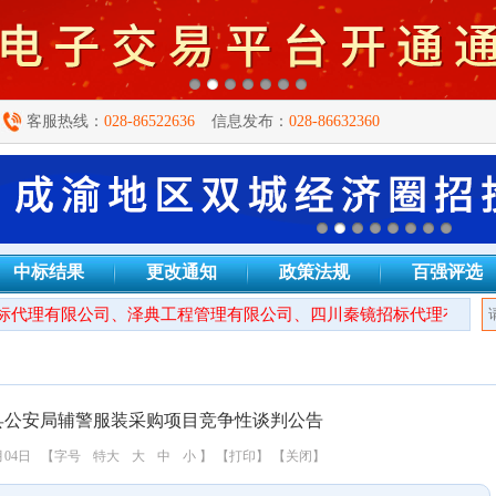
客服热线：
028-86522636
信息发布：
028-86632360
中标结果
更改通知
政策法规
百强评选
代理有限公司、泽典工程管理有限公司、四川秦镜招标代理有限公司
县公安局辅警服装采购项目竞争性谈判公告
月04日
【字号
特大
大
中
小
】
【打印】
【关闭】