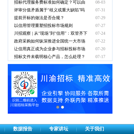
有效吗
招标代理服务费标准如何确定？可以由
08-03
中标人支付吗？
评审分值矛盾属于“歧义或重大缺陷”吗
07-31
提前开标的做法是否合规？
07-29
以信用管理重塑招投标市场规则
07-27
川招观察 | 从“现场”到“信用”：双管齐下
07-24
重塑招投标新秩序
政府采购如何纵深推进全国统一大市场
07-22
建设
让信用真正成为企业参与招标投标市场
07-20
竞争的“通行证”
招标文件未载明核心产品，怎么处理？
07-17
数据报告
专家讲坛
关于我们