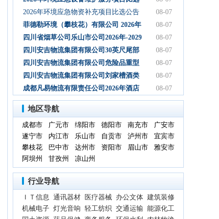
初步设计服务结果公告
公告
2026年环境应急物资补充项目比选公告
08-07
菲德勒环境（攀枝花）有限公司 2026年
08-07
第三季度第二次碳酸钠 招标公告（第二
四川省烟草公司乐山市公司2026年-2029
08-07
次）
年乐山物流中心卷烟装卸分拣服务中标
四川安吉物流集团有限公司30英尺尾部
08-07
候选人公示
自卸式集装箱采购项目成交候选人公示
四川安吉物流集团有限公司危险品重型
08-07
罐式半挂车项目成交候选人公示
四川安吉物流集团有限公司刘家槽酒类
08-07
绿色智慧物流园职业病危害预评价服务
成都凡易物流有限责任公司2026年酒店
08-07
（二次）成交候选人公示
空调采购及安装项目（第三次）评审结
地区导航
果公示
成都市
广元市
绵阳市
德阳市
南充市
广安市
遂宁市
内江市
乐山市
自贡市
泸州市
宜宾市
攀枝花
巴中市
达州市
资阳市
眉山市
雅安市
阿坝州
甘孜州
凉山州
行业导航
ＩＴ信息
通讯器材
医疗器械
办公文体
建筑装修
机械电子
灯光音响
轻工纺织
交通运输
能源化工