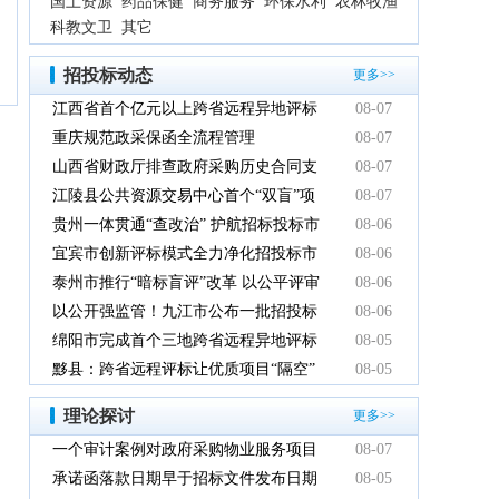
国土资源
药品保健
商务服务
环保水利
农林牧渔
科教文卫
其它
招投标动态
更多>>
江西省首个亿元以上跨省远程异地评标
08-07
项目在鹰潭市完成
重庆规范政采保函全流程管理
08-07
山西省财政厅排查政府采购历史合同支
08-07
付情况
江陵县公共资源交易中心首个“双盲”项
08-07
目顺利完成
贵州一体贯通“查改治” 护航招标投标市
08-06
场规范健康发展
宜宾市创新评标模式全力净化招投标市
08-06
场环境
泰州市推行“暗标盲评”改革 以公平评审
08-06
推动政府采购提质增效
以公开强监管！九江市公布一批招投标
08-06
领域系统整治典型案例
绵阳市完成首个三地跨省远程异地评标
08-05
项目
黟县：跨省远程评标让优质项目“隔空”
08-05
落地
理论探讨
更多>>
一个审计案例对政府采购物业服务项目
08-07
的警示
承诺函落款日期早于招标文件发布日期
08-05