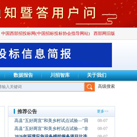
中国西部招投标网(中国招标投标协会指导网站)
西部网旧版
数据报告
川招智库
关于我们
高级搜索
、成都万安建设项目管理有限公司、四川广群工程项目管理有限公司
推荐公告
更多>>
高县“五好两宜”和美乡村试点试验—“田
08-07
园逸趣•农耕研学”农文旅融合新场景项
高县“五好两宜”和美乡村试点试验—“非
08-07
目初步设计服务结果公告
遗传承·研学体验”文化产业园建设项目
2026年环境应急设备维护服务项目比选
08-07