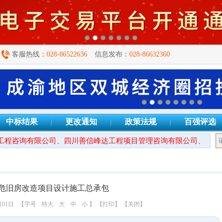
客服热线：
028-86522636
信息发布：
028-86632360
中标结果
更改通知
政策法规
百强评选
程咨询有限公司、四川善信峰达工程项目管理咨询有限公司、四川衡
危旧房改造项目设计施工总承包
月01日
【字号
特大
大
中
小
】
【打印】
【关闭】