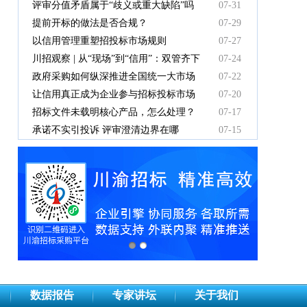
中标人支付吗？
评审分值矛盾属于“歧义或重大缺陷”吗
07-31
提前开标的做法是否合规？
07-29
以信用管理重塑招投标市场规则
07-27
川招观察 | 从“现场”到“信用”：双管齐下
07-24
重塑招投标新秩序
政府采购如何纵深推进全国统一大市场
07-22
建设
让信用真正成为企业参与招标投标市场
07-20
竞争的“通行证”
招标文件未载明核心产品，怎么处理？
07-17
承诺不实引投诉 评审澄清边界在哪
07-15
数据报告
专家讲坛
关于我们