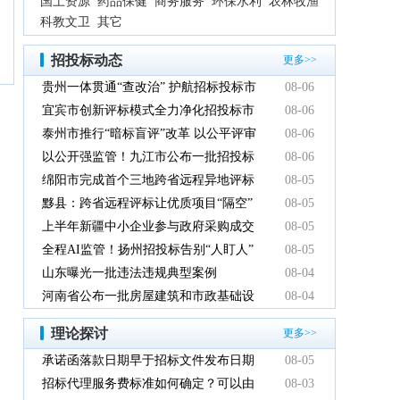
国土资源
药品保健
商务服务
环保水利
农林牧渔
科教文卫
其它
招投标动态
更多>>
贵州一体贯通“查改治” 护航招标投标市
08-06
场规范健康发展
宜宾市创新评标模式全力净化招投标市
08-06
场环境
泰州市推行“暗标盲评”改革 以公平评审
08-06
推动政府采购提质增效
以公开强监管！九江市公布一批招投标
08-06
领域系统整治典型案例
绵阳市完成首个三地跨省远程异地评标
08-05
项目
黟县：跨省远程评标让优质项目“隔空”
08-05
落地
上半年新疆中小企业参与政府采购成交
08-05
额创新高
全程AI监管！扬州招投标告别“人盯人”
08-05
山东曝光一批违法违规典型案例
08-04
河南省公布一批房屋建筑和市政基础设
08-04
施工程招标投标违法违规典型案例
理论探讨
更多>>
承诺函落款日期早于招标文件发布日期
08-05
有效吗
招标代理服务费标准如何确定？可以由
08-03