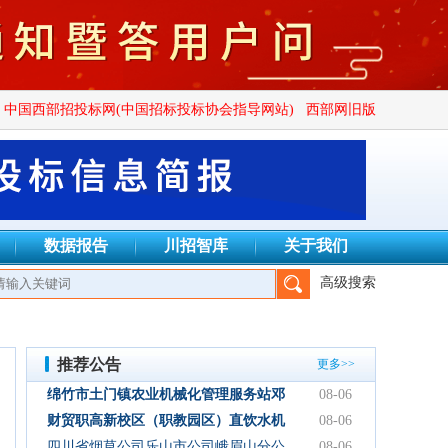
中国西部招投标网(中国招标投标协会指导网站)
西部网旧版
数据报告
川招智库
关于我们
高级搜索
信建设项目管理有限公司、四川正汇恒招标代理有限公司、四川创致
推荐公告
更多>>
绵竹市土门镇农业机械化管理服务站邓
08-06
林加油站双层管线隐患整改项目结果公
财贸职高新校区（职教园区）直饮水机
08-06
示
设备采购项目采购公告
四川省烟草公司乐山市公司峨眉山分公
08-06