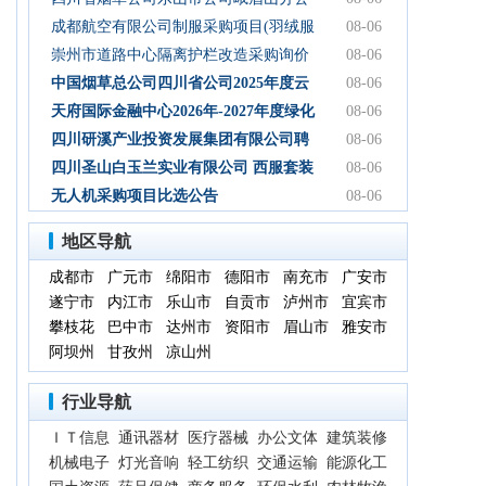
司2026年-2027年食堂食材购买服务-询比
成都航空有限公司制服采购项目(羽绒服
08-06
采购公告
类)成交结果公告
崇州市道路中心隔离护栏改造采购询价
08-06
通知
中国烟草总公司四川省公司2025年度云
08-06
平台扩容项目（第三次） 中标候选人公
天府国际金融中心2026年-2027年度绿化
08-06
示
养护服务采购项目比选公告
四川研溪产业投资发展集团有限公司聘
08-06
请第三方服务机构开展贸易业务票据、
四川圣山白玉兰实业有限公司 西服套装
08-06
国内信用证结算服务结果公告
成品采购竞争性磋商公告
无人机采购项目比选公告
08-06
地区导航
成都市
广元市
绵阳市
德阳市
南充市
广安市
遂宁市
内江市
乐山市
自贡市
泸州市
宜宾市
攀枝花
巴中市
达州市
资阳市
眉山市
雅安市
阿坝州
甘孜州
凉山州
行业导航
ＩＴ信息
通讯器材
医疗器械
办公文体
建筑装修
机械电子
灯光音响
轻工纺织
交通运输
能源化工