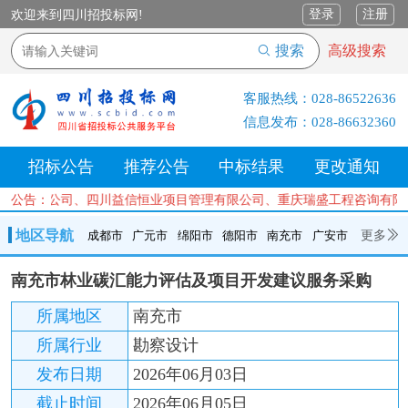
登录
注册
欢迎来到四川招投标网!
搜索
高级搜索
客服热线：
028-86522636
信息发布：
028-86632360
招标公告
推荐公告
中标结果
更改通知
咨询有限公司、四川益信恒业项目管理有限公司、重庆瑞盛工程咨询有限
公告：
地区导航
更多
成都市
广元市
绵阳市
德阳市
南充市
广安市
成都市
广元市
绵阳市
德阳市
南充市
广安市
遂宁市
南充市林业碳汇能力评估及项目开发建议服务采购
内江市
乐山市
自贡市
泸州市
宜宾市
攀枝花
巴中市
所属地区
南充市
达州市
资阳市
眉山市
雅安市
阿坝州
甘孜州
凉山州
所属行业
勘察设计
发布日期
2026年06月03日
截止时间
2026年06月05日