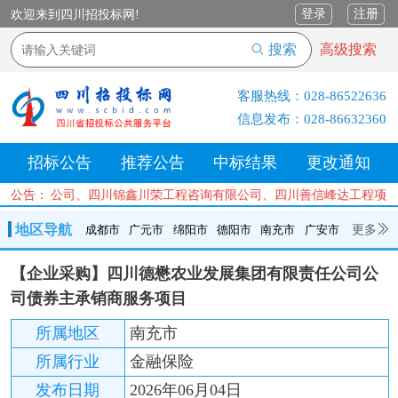
登录
注册
欢迎来到四川招投标网!
搜索
高级搜索
客服热线：
028-86522636
信息发布：
028-86632360
招标公告
推荐公告
中标结果
更改通知
管理有限公司、四川锦鑫川荣工程咨询有限公司、四川善信峰达工程项目
公告：
地区导航
更多
成都市
广元市
绵阳市
德阳市
南充市
广安市
成都市
广元市
绵阳市
德阳市
南充市
广安市
遂宁市
【企业采购】四川德懋农业发展集团有限责任公司公
内江市
乐山市
自贡市
泸州市
宜宾市
攀枝花
巴中市
司债券主承销商服务项目
达州市
资阳市
眉山市
雅安市
阿坝州
甘孜州
凉山州
所属地区
南充市
所属行业
金融保险
发布日期
2026年06月04日