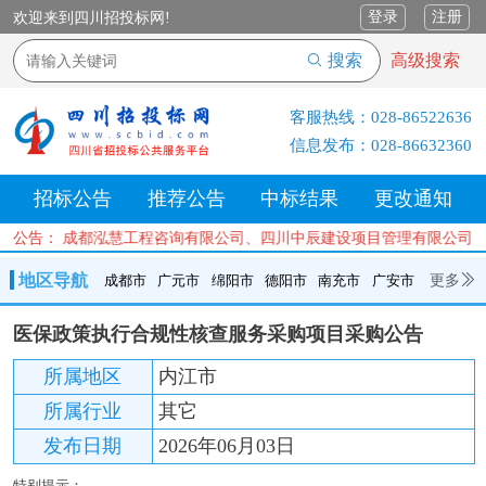
登录
注册
欢迎来到四川招投标网!
搜索
高级搜索
客服热线：
028-86522636
信息发布：
028-86632360
招标公告
推荐公告
中标结果
更改通知
限公司、成都泓慧工程咨询有限公司、四川中辰建设项目管理有限公司、
公告：
地区导航
更多
成都市
广元市
绵阳市
德阳市
南充市
广安市
成都市
广元市
绵阳市
德阳市
南充市
广安市
遂宁市
医保政策执行合规性核查服务采购项目采购公告
内江市
乐山市
自贡市
泸州市
宜宾市
攀枝花
巴中市
所属地区
内江市
达州市
资阳市
眉山市
雅安市
阿坝州
甘孜州
凉山州
所属行业
其它
发布日期
2026年06月03日
特别提示：