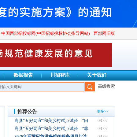
中国西部招投标网(中国招标投标协会指导网站)
西部网旧版
数据报告
川招智库
关于我们
高级搜索
管理有限公司、四川广群工程项目管理有限公司、四川锦鑫川荣工
推荐公告
更多>>
高县“五好两宜”和美乡村试点试验—“田
08-07
园逸趣•农耕研学”农文旅融合新场景项
高县“五好两宜”和美乡村试点试验—“非
08-07
目初步设计服务结果公告
遗传承·研学体验”文化产业园建设项目
2026年环境应急设备维护服务项目比选
08-07