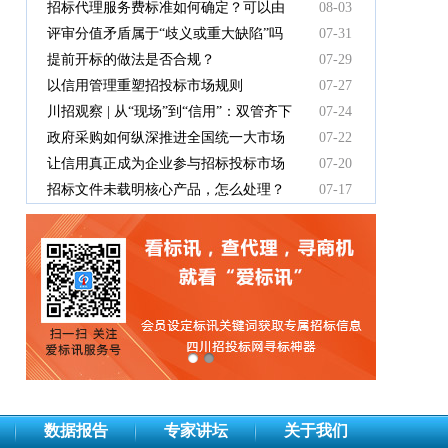
有效吗
招标代理服务费标准如何确定？可以由
08-03
中标人支付吗？
评审分值矛盾属于“歧义或重大缺陷”吗
07-31
提前开标的做法是否合规？
07-29
以信用管理重塑招投标市场规则
07-27
川招观察 | 从“现场”到“信用”：双管齐下
07-24
重塑招投标新秩序
政府采购如何纵深推进全国统一大市场
07-22
建设
让信用真正成为企业参与招标投标市场
07-20
竞争的“通行证”
招标文件未载明核心产品，怎么处理？
07-17
数据报告
专家讲坛
关于我们