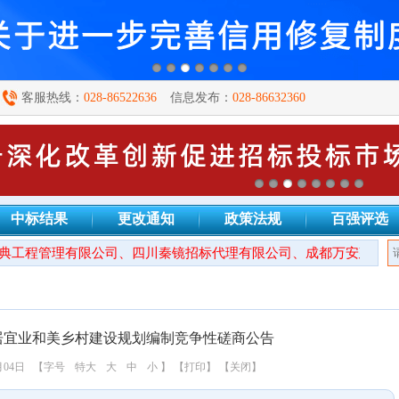
客服热线：
028-86522636
信息发布：
028-86632360
中标结果
更改通知
政策法规
百强评选
工程管理有限公司、四川秦镜招标代理有限公司、成都万安建设项目
居宜业和美乡村建设规划编制竞争性磋商公告
月04日
【字号
特大
大
中
小
】
【打印】
【关闭】