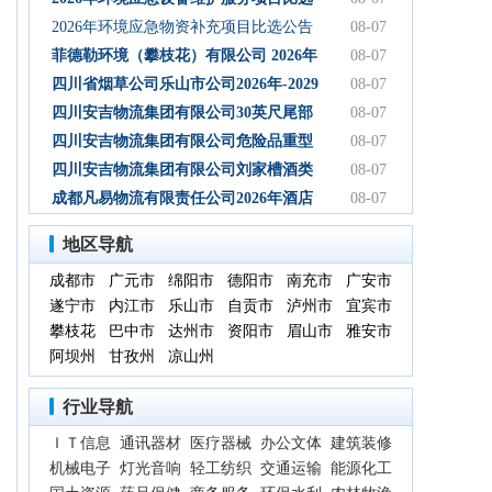
初步设计服务结果公告
公告
2026年环境应急物资补充项目比选公告
08-07
菲德勒环境（攀枝花）有限公司 2026年
08-07
第三季度第二次碳酸钠 招标公告（第二
四川省烟草公司乐山市公司2026年-2029
08-07
次）
年乐山物流中心卷烟装卸分拣服务中标
四川安吉物流集团有限公司30英尺尾部
08-07
候选人公示
自卸式集装箱采购项目成交候选人公示
四川安吉物流集团有限公司危险品重型
08-07
罐式半挂车项目成交候选人公示
四川安吉物流集团有限公司刘家槽酒类
08-07
绿色智慧物流园职业病危害预评价服务
成都凡易物流有限责任公司2026年酒店
08-07
（二次）成交候选人公示
空调采购及安装项目（第三次）评审结
地区导航
果公示
成都市
广元市
绵阳市
德阳市
南充市
广安市
遂宁市
内江市
乐山市
自贡市
泸州市
宜宾市
攀枝花
巴中市
达州市
资阳市
眉山市
雅安市
阿坝州
甘孜州
凉山州
行业导航
ＩＴ信息
通讯器材
医疗器械
办公文体
建筑装修
机械电子
灯光音响
轻工纺织
交通运输
能源化工