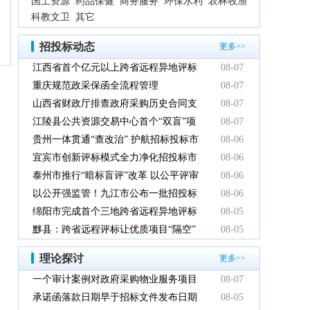
国土资源
药品保健
商务服务
环保水利
农林牧渔
科教文卫
其它
招投标动态
更多>>
江西省首个亿元以上跨省远程异地评标
08-07
项目在鹰潭市完成
重庆规范政采保函全流程管理
08-07
山西省财政厅排查政府采购历史合同支
08-07
付情况
江陵县公共资源交易中心首个“双盲”项
08-07
目顺利完成
贵州一体贯通“查改治” 护航招标投标市
08-06
场规范健康发展
宜宾市创新评标模式全力净化招投标市
08-06
场环境
泰州市推行“暗标盲评”改革 以公平评审
08-06
推动政府采购提质增效
以公开强监管！九江市公布一批招投标
08-06
领域系统整治典型案例
绵阳市完成首个三地跨省远程异地评标
08-05
项目
黟县：跨省远程评标让优质项目“隔空”
08-05
落地
理论探讨
更多>>
一个审计案例对政府采购物业服务项目
08-07
的警示
承诺函落款日期早于招标文件发布日期
08-05