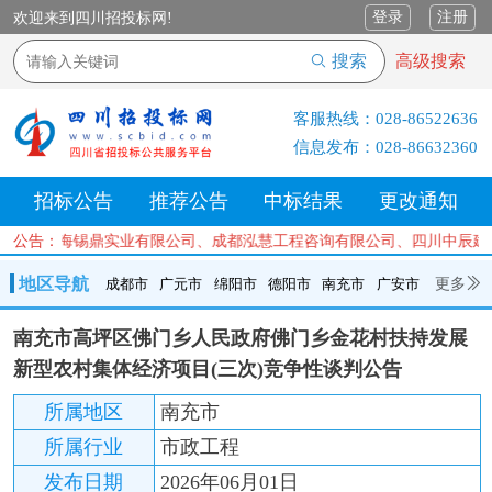
登录
注册
欢迎来到四川招投标网!
搜索
高级搜索
客服热线：
028-86522636
信息发布：
028-86632360
招标公告
推荐公告
中标结果
更改通知
公司、上海锡鼎实业有限公司、成都泓慧工程咨询有限公司、四川中辰建
公告：
地区导航
更多
成都市
广元市
绵阳市
德阳市
南充市
广安市
成都市
广元市
绵阳市
德阳市
南充市
广安市
遂宁市
南充市高坪区佛门乡人民政府佛门乡金花村扶持发展
内江市
乐山市
自贡市
泸州市
宜宾市
攀枝花
巴中市
新型农村集体经济项目(三次)竞争性谈判公告
达州市
资阳市
眉山市
雅安市
阿坝州
甘孜州
凉山州
所属地区
南充市
所属行业
市政工程
发布日期
2026年06月01日