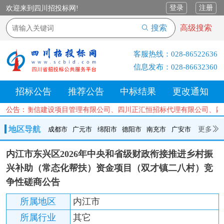
登录
注册
欢迎来到四川招投标网!
搜索
高级搜索
客服热线：
028-86522636
信息发布：
028-86632360
招标公告
推荐公告
中标结果
更改通知
司、四川衡信建设项目管理有限公司、四川正汇恒招标代理有限公司、四
公告：
地区导航
更多
成都市
广元市
绵阳市
德阳市
南充市
广安市
成都市
广元市
绵阳市
德阳市
南充市
广安市
遂宁市
内江市东兴区2026年中央和省级财政衔接推进乡村振
内江市
乐山市
自贡市
泸州市
宜宾市
攀枝花
巴中市
兴补助（常态化帮扶）资金项目（双才镇二八村）竞
达州市
资阳市
眉山市
雅安市
阿坝州
甘孜州
凉山州
争性磋商公告
所属地区
内江市
所属行业
其它