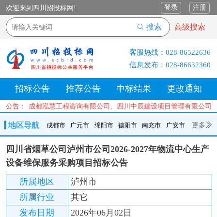
登录
注册
欢迎来到四川招投标网!
搜索
高级搜索
客服热线：
028-86522636
信息发布：
028-86632360
招标公告
推荐公告
中标结果
更改通知
有限公司、成都泓慧工程咨询有限公司、四川中辰建设项目管理有限公司
公告：
地区导航
更多
成都市
广元市
绵阳市
德阳市
南充市
广安市
成都市
广元市
绵阳市
德阳市
南充市
广安市
遂宁市
四川省烟草公司泸州市公司2026-2027年物流中心生产
内江市
乐山市
自贡市
泸州市
宜宾市
攀枝花
巴中市
设备维保服务采购项目招标公告
达州市
资阳市
眉山市
雅安市
阿坝州
甘孜州
凉山州
所属地区
泸州市
所属行业
其它
发布日期
2026年06月02日