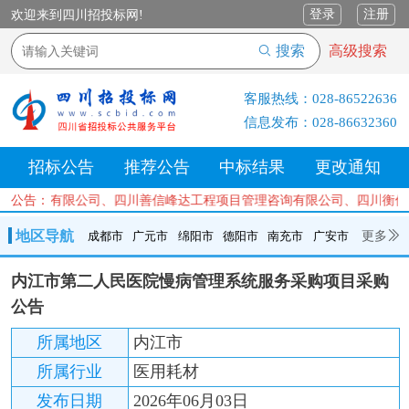
登录
注册
欢迎来到四川招投标网!
搜索
高级搜索
客服热线：
028-86522636
信息发布：
028-86632360
招标公告
推荐公告
中标结果
更改通知
工程咨询有限公司、四川善信峰达工程项目管理咨询有限公司、四川衡信
公告：
地区导航
更多
成都市
广元市
绵阳市
德阳市
南充市
广安市
成都市
广元市
绵阳市
德阳市
南充市
广安市
遂宁市
内江市第二人民医院慢病管理系统服务采购项目采购
内江市
乐山市
自贡市
泸州市
宜宾市
攀枝花
巴中市
公告
达州市
资阳市
眉山市
雅安市
阿坝州
甘孜州
凉山州
所属地区
内江市
所属行业
医用耗材
发布日期
2026年06月03日