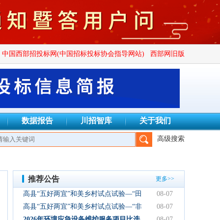
中国西部招投标网(中国招标投标协会指导网站)
西部网旧版
数据报告
川招智库
关于我们
高级搜索
设项目管理有限公司、四川广群工程项目管理有限公司、四川锦鑫川
推荐公告
更多>>
高县“五好两宜”和美乡村试点试验—“田
08-07
园逸趣•农耕研学”农文旅融合新场景项
高县“五好两宜”和美乡村试点试验—“非
08-07
目初步设计服务结果公告
遗传承·研学体验”文化产业园建设项目
2026年环境应急设备维护服务项目比选
08-07