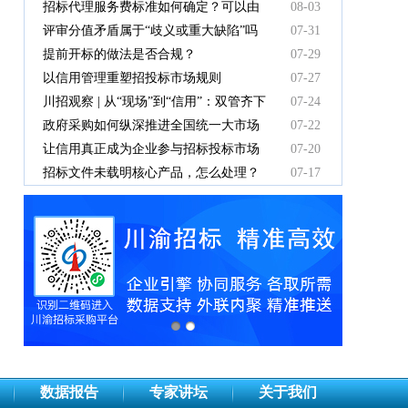
有效吗
招标代理服务费标准如何确定？可以由
08-03
中标人支付吗？
评审分值矛盾属于“歧义或重大缺陷”吗
07-31
提前开标的做法是否合规？
07-29
以信用管理重塑招投标市场规则
07-27
川招观察 | 从“现场”到“信用”：双管齐下
07-24
重塑招投标新秩序
政府采购如何纵深推进全国统一大市场
07-22
建设
让信用真正成为企业参与招标投标市场
07-20
竞争的“通行证”
招标文件未载明核心产品，怎么处理？
07-17
数据报告
专家讲坛
关于我们