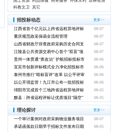
国土资源
药品保健
商务服务
环保水利
农林牧渔
科教文卫
其它
招投标动态
更多>>
江西省首个亿元以上跨省远程异地评标
08-07
项目在鹰潭市完成
重庆规范政采保函全流程管理
08-07
山西省财政厅排查政府采购历史合同支
08-07
付情况
江陵县公共资源交易中心首个“双盲”项
08-07
目顺利完成
贵州一体贯通“查改治” 护航招标投标市
08-06
场规范健康发展
宜宾市创新评标模式全力净化招投标市
08-06
场环境
泰州市推行“暗标盲评”改革 以公平评审
08-06
推动政府采购提质增效
以公开强监管！九江市公布一批招投标
08-06
领域系统整治典型案例
绵阳市完成首个三地跨省远程异地评标
08-05
项目
黟县：跨省远程评标让优质项目“隔空”
08-05
落地
理论探讨
更多>>
一个审计案例对政府采购物业服务项目
08-07
的警示
承诺函落款日期早于招标文件发布日期
08-05