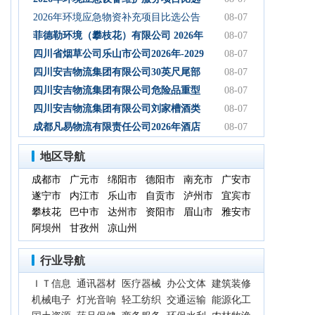
初步设计服务结果公告
公告
2026年环境应急物资补充项目比选公告
08-07
菲德勒环境（攀枝花）有限公司 2026年
08-07
第三季度第二次碳酸钠 招标公告（第二
四川省烟草公司乐山市公司2026年-2029
08-07
次）
年乐山物流中心卷烟装卸分拣服务中标
四川安吉物流集团有限公司30英尺尾部
08-07
候选人公示
自卸式集装箱采购项目成交候选人公示
四川安吉物流集团有限公司危险品重型
08-07
罐式半挂车项目成交候选人公示
四川安吉物流集团有限公司刘家槽酒类
08-07
绿色智慧物流园职业病危害预评价服务
成都凡易物流有限责任公司2026年酒店
08-07
（二次）成交候选人公示
空调采购及安装项目（第三次）评审结
地区导航
果公示
成都市
广元市
绵阳市
德阳市
南充市
广安市
遂宁市
内江市
乐山市
自贡市
泸州市
宜宾市
攀枝花
巴中市
达州市
资阳市
眉山市
雅安市
阿坝州
甘孜州
凉山州
行业导航
ＩＴ信息
通讯器材
医疗器械
办公文体
建筑装修
机械电子
灯光音响
轻工纺织
交通运输
能源化工