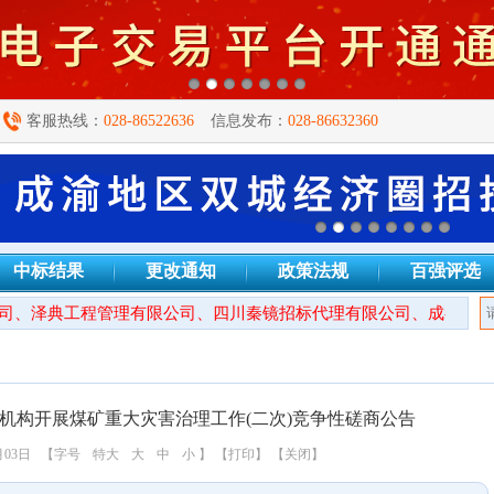
客服热线：
028-86522636
信息发布：
028-86632360
中标结果
更改通知
政策法规
百强评选
、泽典工程管理有限公司、四川秦镜招标代理有限公司、成都万安建
机构开展煤矿重大灾害治理工作(二次)竞争性磋商公告
月03日
【字号
特大
大
中
小
】
【打印】
【关闭】