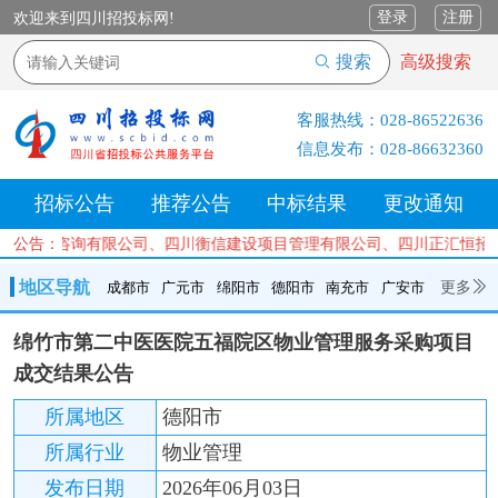
登录
注册
欢迎来到四川招投标网!
搜索
高级搜索
客服热线：
028-86522636
信息发布：
028-86632360
招标公告
推荐公告
中标结果
更改通知
项目管理咨询有限公司、四川衡信建设项目管理有限公司、四川正汇恒招
公告：
地区导航
更多
成都市
广元市
绵阳市
德阳市
南充市
广安市
成都市
广元市
绵阳市
德阳市
南充市
广安市
遂宁市
绵竹市第二中医医院五福院区物业管理服务采购项目
内江市
乐山市
自贡市
泸州市
宜宾市
攀枝花
巴中市
成交结果公告
达州市
资阳市
眉山市
雅安市
阿坝州
甘孜州
凉山州
所属地区
德阳市
所属行业
物业管理
发布日期
2026年06月03日