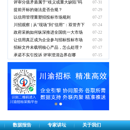
中标人支付吗？
评审分值矛盾属于“歧义或重大缺陷”吗
07-31
提前开标的做法是否合规？
07-29
以信用管理重塑招投标市场规则
07-27
川招观察 | 从“现场”到“信用”：双管齐下
07-24
重塑招投标新秩序
政府采购如何纵深推进全国统一大市场
07-22
建设
让信用真正成为企业参与招标投标市场
07-20
竞争的“通行证”
招标文件未载明核心产品，怎么处理？
07-17
承诺不实引投诉 评审澄清边界在哪
07-15
数据报告
专家讲坛
关于我们