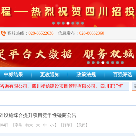
客服热线：
028-86522636
信息发布：
028-86632360
中标结果
更改通知
政策法规
百强评选
询有限公司、四川衡信建设项目管理有限公司、四川正汇恒招标代理
础设施综合提升项目竞争性磋商公告
月04日
【字号
特大
大
中
小
】
【打印】
【关闭】