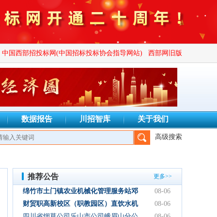
中国西部招投标网(中国招标投标协会指导网站)
西部网旧版
数据报告
川招智库
关于我们
高级搜索
有限公司、四川创致瑞兴工程项目管理有限公司、上海锡鼎实业有限
推荐公告
更多>>
绵竹市土门镇农业机械化管理服务站邓
08-06
林加油站双层管线隐患整改项目结果公
财贸职高新校区（职教园区）直饮水机
08-06
示
设备采购项目采购公告
四川省烟草公司乐山市公司峨眉山分公
08-06