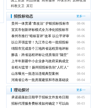
国土资源
药品保健
商务服务
环保水利
农林牧渔
科教文卫
其它
招投标动态
更多>>
贵州一体贯通“查改治” 护航招标投标市
08-06
场规范健康发展
宜宾市创新评标模式全力净化招投标市
08-06
场环境
泰州市推行“暗标盲评”改革 以公平评审
08-06
推动政府采购提质增效
以公开强监管！九江市公布一批招投标
08-06
领域系统整治典型案例
绵阳市完成首个三地跨省远程异地评标
08-05
项目
黟县：跨省远程评标让优质项目“隔空”
08-05
落地
上半年新疆中小企业参与政府采购成交
08-05
额创新高
全程AI监管！扬州招投标告别“人盯人”
08-05
山东曝光一批违法违规典型案例
08-04
河南省公布一批房屋建筑和市政基础设
08-04
施工程招标投标违法违规典型案例
理论探讨
更多>>
承诺函落款日期早于招标文件发布日期
08-05
有效吗
招标代理服务费标准如何确定？可以由
08-03