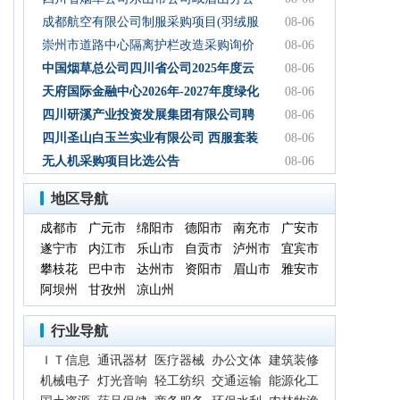
司2026年-2027年食堂食材购买服务-询比
成都航空有限公司制服采购项目(羽绒服
08-06
采购公告
类)成交结果公告
崇州市道路中心隔离护栏改造采购询价
08-06
通知
中国烟草总公司四川省公司2025年度云
08-06
平台扩容项目（第三次） 中标候选人公
天府国际金融中心2026年-2027年度绿化
08-06
示
养护服务采购项目比选公告
四川研溪产业投资发展集团有限公司聘
08-06
请第三方服务机构开展贸易业务票据、
四川圣山白玉兰实业有限公司 西服套装
08-06
国内信用证结算服务结果公告
成品采购竞争性磋商公告
无人机采购项目比选公告
08-06
地区导航
成都市
广元市
绵阳市
德阳市
南充市
广安市
遂宁市
内江市
乐山市
自贡市
泸州市
宜宾市
攀枝花
巴中市
达州市
资阳市
眉山市
雅安市
阿坝州
甘孜州
凉山州
行业导航
ＩＴ信息
通讯器材
医疗器械
办公文体
建筑装修
机械电子
灯光音响
轻工纺织
交通运输
能源化工