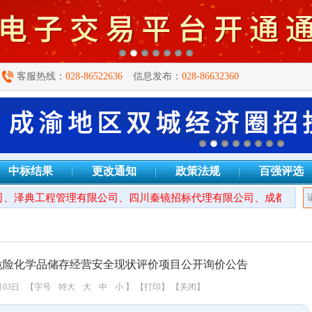
客服热线：
028-86522636
信息发布：
028-86632360
中标结果
更改通知
政策法规
百强评选
、泽典工程管理有限公司、四川秦镜招标代理有限公司、成都万安建
危险化学品储存经营安全现状评价项目公开询价公告
月03日
【字号
特大
大
中
小
】
【打印】
【关闭】