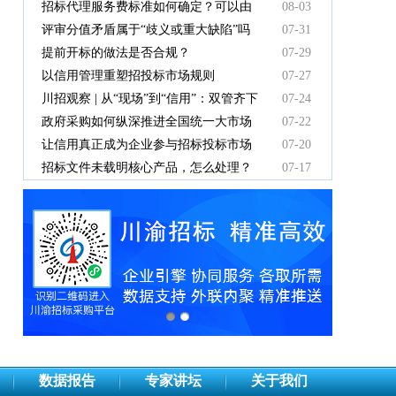
有效吗
招标代理服务费标准如何确定？可以由
08-03
中标人支付吗？
评审分值矛盾属于“歧义或重大缺陷”吗
07-31
提前开标的做法是否合规？
07-29
以信用管理重塑招投标市场规则
07-27
川招观察 | 从“现场”到“信用”：双管齐下
07-24
重塑招投标新秩序
政府采购如何纵深推进全国统一大市场
07-22
建设
让信用真正成为企业参与招标投标市场
07-20
竞争的“通行证”
招标文件未载明核心产品，怎么处理？
07-17
数据报告
专家讲坛
关于我们