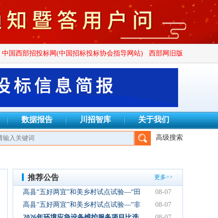
中国西部招投标网(中国招标投标协会指导网站)
西部网旧版
数据报告
川招智库
关于我们
高级搜索
设项目管理有限公司、四川广群工程项目管理有限公司、四川锦鑫川
推荐公告
更多>>
高县“五好两宜”和美乡村试点试验—“田
08-07
园逸趣•农耕研学”农文旅融合新场景项
高县“五好两宜”和美乡村试点试验—“非
08-07
目初步设计服务结果公告
遗传承·研学体验”文化产业园建设项目
2026年环境应急设备维护服务项目比选
08-07