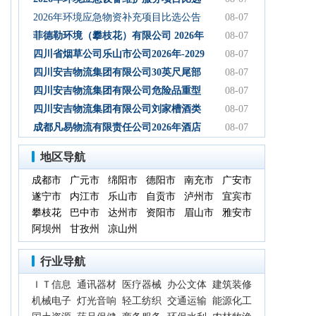
初步设计服务结果公告
公告
2026年环境应急物资补充项目比选公告
08-07
菲德勒环境（攀枝花）有限公司 2026年
08-07
第三季度第二次碳酸钠 招标公告（第二
四川省烟草公司乐山市公司2026年-2029
08-07
次）
年乐山物流中心卷烟装卸分拣服务中标
四川安吉物流集团有限公司30英尺尾部
08-07
候选人公示
自卸式集装箱采购项目成交候选人公示
四川安吉物流集团有限公司危险品重型
08-07
罐式半挂车项目成交候选人公示
四川安吉物流集团有限公司刘家槽酒类
08-07
绿色智慧物流园职业病危害预评价服务
成都凡易物流有限责任公司2026年酒店
08-07
（二次）成交候选人公示
空调采购及安装项目（第三次）评审结
地区导航
果公示
成都市
广元市
绵阳市
德阳市
南充市
广安市
遂宁市
内江市
乐山市
自贡市
泸州市
宜宾市
攀枝花
巴中市
达州市
资阳市
眉山市
雅安市
阿坝州
甘孜州
凉山州
行业导航
ＩＴ信息
通讯器材
医疗器械
办公文体
建筑装修
机械电子
灯光音响
轻工纺织
交通运输
能源化工