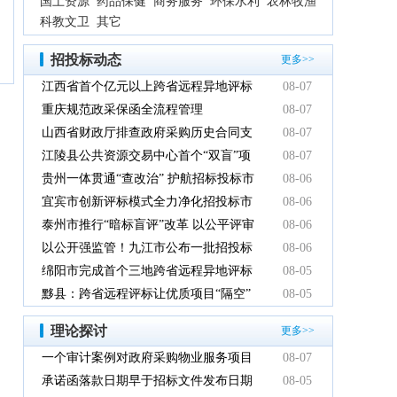
国土资源
药品保健
商务服务
环保水利
农林牧渔
科教文卫
其它
招投标动态
更多>>
江西省首个亿元以上跨省远程异地评标
08-07
项目在鹰潭市完成
重庆规范政采保函全流程管理
08-07
山西省财政厅排查政府采购历史合同支
08-07
付情况
江陵县公共资源交易中心首个“双盲”项
08-07
目顺利完成
贵州一体贯通“查改治” 护航招标投标市
08-06
场规范健康发展
宜宾市创新评标模式全力净化招投标市
08-06
场环境
泰州市推行“暗标盲评”改革 以公平评审
08-06
推动政府采购提质增效
以公开强监管！九江市公布一批招投标
08-06
领域系统整治典型案例
绵阳市完成首个三地跨省远程异地评标
08-05
项目
黟县：跨省远程评标让优质项目“隔空”
08-05
落地
理论探讨
更多>>
一个审计案例对政府采购物业服务项目
08-07
的警示
承诺函落款日期早于招标文件发布日期
08-05