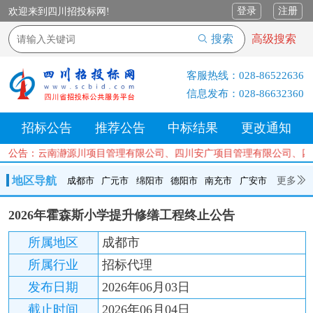
登录
注册
欢迎来到四川招投标网!
搜索
高级搜索
客服热线：
028-86522636
信息发布：
028-86632360
招标公告
推荐公告
中标结果
更改通知
限公司、云南瀞源川项目管理有限公司、四川安广项目管理有限公司、四
公告：
地区导航
更多
成都市
广元市
绵阳市
德阳市
南充市
广安市
成都市
广元市
绵阳市
德阳市
南充市
广安市
遂宁市
2026年霍森斯小学提升修缮工程终止公告
内江市
乐山市
自贡市
泸州市
宜宾市
攀枝花
巴中市
所属地区
成都市
达州市
资阳市
眉山市
雅安市
阿坝州
甘孜州
凉山州
所属行业
招标代理
发布日期
2026年06月03日
截止时间
2026年06月04日