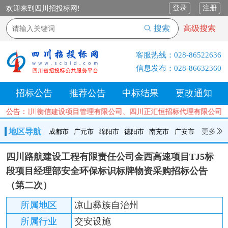
登录
注册
欢迎来到四川招投标网!
搜索
高级搜索
客服热线：
028-86522636
信息发布：
028-86632360
招标公告
推荐公告
中标结果
更改通知
公司、四川衡信建设项目管理有限公司、四川正汇恒招标代理有限公司、
公告：
地区导航
更多
成都市
广元市
绵阳市
德阳市
南充市
广安市
成都市
广元市
绵阳市
德阳市
南充市
广安市
遂宁市
四川路航建设工程有限责任公司金西高速项目TJ5标
内江市
乐山市
自贡市
泸州市
宜宾市
攀枝花
巴中市
段项目经理部安全环保标识标牌物资采购招标公告
达州市
资阳市
眉山市
雅安市
阿坝州
甘孜州
凉山州
（第二次）
所属地区
凉山彝族自治州
所属行业
交安设施