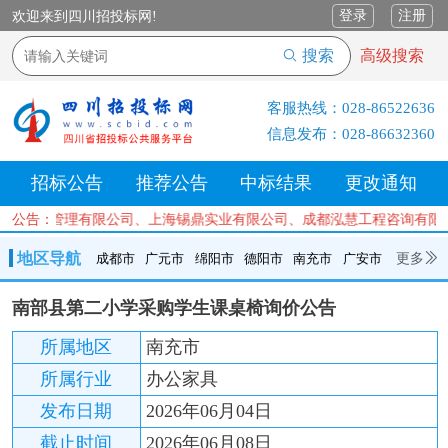
登录
注册
欢迎来到四川招投标网!
搜索
高级搜索
客服热线：
028-86522636
信息发布：
028-86632360
招标公告
推荐公告
中标结果
更改通知
工程项目管理有限公司、上海锡鼎实业有限公司、成都泓慧工程咨询有限
公告：
地区导航
更多
成都市
广元市
绵阳市
德阳市
南充市
广安市
成都市
广元市
绵阳市
德阳市
南充市
广安市
遂宁市
南部县第二小学采购学生课桌椅询价公告
内江市
乐山市
自贡市
泸州市
宜宾市
攀枝花
巴中市
所属地区
南充市
达州市
资阳市
眉山市
雅安市
阿坝州
甘孜州
凉山州
所属行业
办公家具
发布日期
2026年06月04日
截止时间
2026年06月08日