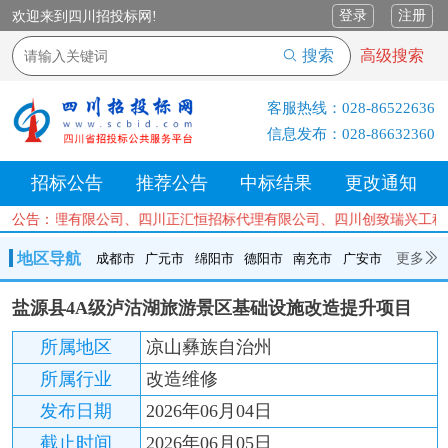
登录
注册
欢迎来到四川招投标网!
搜索
高级搜索
客服热线：
028-86522636
信息发布：
028-86632360
招标公告
推荐公告
中标结果
更改通知
设项目管理有限公司、四川正汇恒招标代理有限公司、四川创致瑞兴工程
公告：
地区导航
更多
成都市
广元市
绵阳市
德阳市
南充市
广安市
成都市
广元市
绵阳市
德阳市
南充市
广安市
遂宁市
盐源县4A级泸沽湖旅游景区基础设施改造提升项目
内江市
乐山市
自贡市
泸州市
宜宾市
攀枝花
巴中市
所属地区
凉山彝族自治州
达州市
资阳市
眉山市
雅安市
阿坝州
甘孜州
凉山州
所属行业
改造维修
发布日期
2026年06月04日
截止时间
2026年06月05日