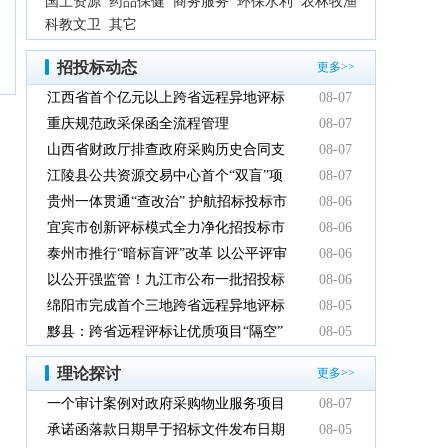
国土资源
药品保健
商务服务
环保水利
农林牧渔
科教文卫
其它
招投标动态
更多>>
江西省首个亿元以上跨省远程异地评标
08-07
项目在鹰潭市完成
重庆规范政采保函全流程管理
08-07
山西省财政厅排查政府采购历史合同支
08-07
付情况
江陵县公共资源交易中心首个“双盲”项
08-07
目顺利完成
贵州一体贯通“查改治” 护航招标投标市
08-06
场规范健康发展
宜宾市创新评标模式全力净化招投标市
08-06
场环境
泰州市推行“暗标盲评”改革 以公平评审
08-06
推动政府采购提质增效
以公开强监管！九江市公布一批招投标
08-06
领域系统整治典型案例
绵阳市完成首个三地跨省远程异地评标
08-05
项目
黟县：跨省远程评标让优质项目“隔空”
08-05
落地
理论探讨
更多>>
一个审计案例对政府采购物业服务项目
08-07
的警示
承诺函落款日期早于招标文件发布日期
08-05