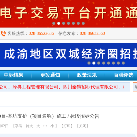
客服热线：
028-86522636
信息发布：
028-86632360
中标结果
更改通知
政策法规
百强评选
司、泽典工程管理有限公司、四川秦镜招标代理有限公司、成都万安
-基坑支护（项目名称）施工 / 标段招标公告
月02日
【字号
特大
大
中
小
】
【打印】
【关闭】