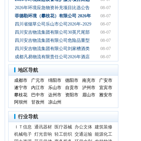
初步设计服务结果公告
公告
2026年环境应急物资补充项目比选公告
08-07
菲德勒环境（攀枝花）有限公司 2026年
08-07
第三季度第二次碳酸钠 招标公告（第二
四川省烟草公司乐山市公司2026年-2029
08-07
次）
年乐山物流中心卷烟装卸分拣服务中标
四川安吉物流集团有限公司30英尺尾部
08-07
候选人公示
自卸式集装箱采购项目成交候选人公示
四川安吉物流集团有限公司危险品重型
08-07
罐式半挂车项目成交候选人公示
四川安吉物流集团有限公司刘家槽酒类
08-07
绿色智慧物流园职业病危害预评价服务
成都凡易物流有限责任公司2026年酒店
08-07
（二次）成交候选人公示
空调采购及安装项目（第三次）评审结
地区导航
果公示
成都市
广元市
绵阳市
德阳市
南充市
广安市
遂宁市
内江市
乐山市
自贡市
泸州市
宜宾市
攀枝花
巴中市
达州市
资阳市
眉山市
雅安市
阿坝州
甘孜州
凉山州
行业导航
ＩＴ信息
通讯器材
医疗器械
办公文体
建筑装修
机械电子
灯光音响
轻工纺织
交通运输
能源化工