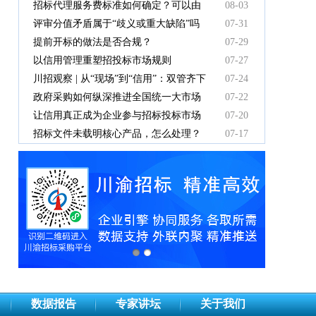
有效吗
招标代理服务费标准如何确定？可以由
08-03
中标人支付吗？
评审分值矛盾属于“歧义或重大缺陷”吗
07-31
提前开标的做法是否合规？
07-29
以信用管理重塑招投标市场规则
07-27
川招观察 | 从“现场”到“信用”：双管齐下
07-24
重塑招投标新秩序
政府采购如何纵深推进全国统一大市场
07-22
建设
让信用真正成为企业参与招标投标市场
07-20
竞争的“通行证”
招标文件未载明核心产品，怎么处理？
07-17
数据报告
专家讲坛
关于我们