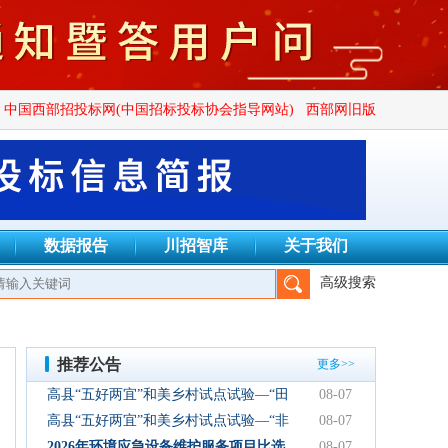
中国西部招投标网(中国招标投标协会指导网站)
西部网旧版
数据报告
川招智库
关于我们
高级搜索
建设项目管理有限公司、四川广群工程项目管理有限公司、四川锦鑫
推荐公告
更多>>
高县“五好两宜”和美乡村试点试验—“田
08-07
园逸趣•农耕研学”农文旅融合新场景项
高县“五好两宜”和美乡村试点试验—“非
08-07
目初步设计服务结果公告
遗传承·研学体验”文化产业园建设项目
2026年环境应急设备维护服务项目比选
08-07