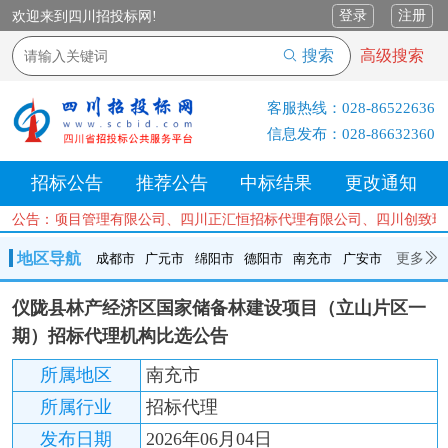
登录
注册
欢迎来到四川招投标网!
搜索
高级搜索
客服热线：
028-86522636
信息发布：
028-86632360
招标公告
推荐公告
中标结果
更改通知
衡信建设项目管理有限公司、四川正汇恒招标代理有限公司、四川创致瑞
公告：
地区导航
更多
成都市
广元市
绵阳市
德阳市
南充市
广安市
成都市
广元市
绵阳市
德阳市
南充市
广安市
遂宁市
仪陇县林产经济区国家储备林建设项目（立山片区一
内江市
乐山市
自贡市
泸州市
宜宾市
攀枝花
巴中市
期）招标代理机构比选公告
达州市
资阳市
眉山市
雅安市
阿坝州
甘孜州
凉山州
所属地区
南充市
所属行业
招标代理
发布日期
2026年06月04日