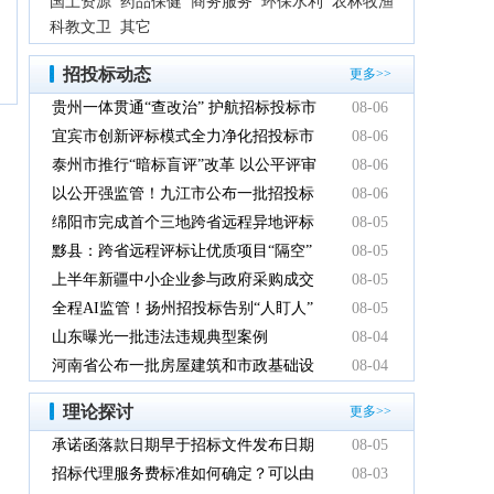
国土资源
药品保健
商务服务
环保水利
农林牧渔
科教文卫
其它
招投标动态
更多>>
贵州一体贯通“查改治” 护航招标投标市
08-06
场规范健康发展
宜宾市创新评标模式全力净化招投标市
08-06
场环境
泰州市推行“暗标盲评”改革 以公平评审
08-06
推动政府采购提质增效
以公开强监管！九江市公布一批招投标
08-06
领域系统整治典型案例
绵阳市完成首个三地跨省远程异地评标
08-05
项目
黟县：跨省远程评标让优质项目“隔空”
08-05
落地
上半年新疆中小企业参与政府采购成交
08-05
额创新高
全程AI监管！扬州招投标告别“人盯人”
08-05
山东曝光一批违法违规典型案例
08-04
河南省公布一批房屋建筑和市政基础设
08-04
施工程招标投标违法违规典型案例
理论探讨
更多>>
承诺函落款日期早于招标文件发布日期
08-05
有效吗
招标代理服务费标准如何确定？可以由
08-03