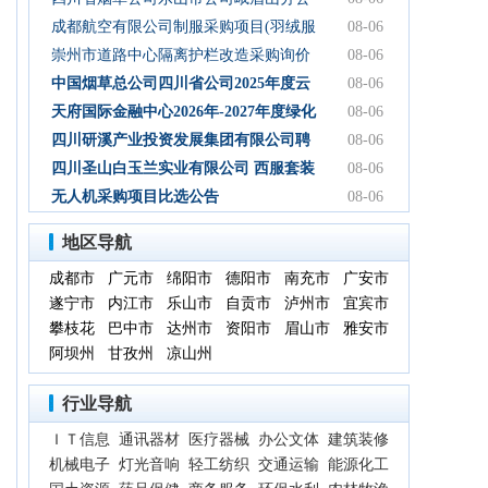
司2026年-2027年食堂食材购买服务-询比
成都航空有限公司制服采购项目(羽绒服
08-06
采购公告
类)成交结果公告
崇州市道路中心隔离护栏改造采购询价
08-06
通知
中国烟草总公司四川省公司2025年度云
08-06
平台扩容项目（第三次） 中标候选人公
天府国际金融中心2026年-2027年度绿化
08-06
示
养护服务采购项目比选公告
四川研溪产业投资发展集团有限公司聘
08-06
请第三方服务机构开展贸易业务票据、
四川圣山白玉兰实业有限公司 西服套装
08-06
国内信用证结算服务结果公告
成品采购竞争性磋商公告
无人机采购项目比选公告
08-06
地区导航
成都市
广元市
绵阳市
德阳市
南充市
广安市
遂宁市
内江市
乐山市
自贡市
泸州市
宜宾市
攀枝花
巴中市
达州市
资阳市
眉山市
雅安市
阿坝州
甘孜州
凉山州
行业导航
ＩＴ信息
通讯器材
医疗器械
办公文体
建筑装修
机械电子
灯光音响
轻工纺织
交通运输
能源化工