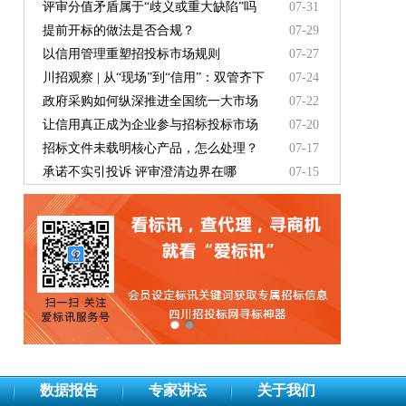
中标人支付吗？
评审分值矛盾属于“歧义或重大缺陷”吗
07-31
提前开标的做法是否合规？
07-29
以信用管理重塑招投标市场规则
07-27
川招观察 | 从“现场”到“信用”：双管齐下
07-24
重塑招投标新秩序
政府采购如何纵深推进全国统一大市场
07-22
建设
让信用真正成为企业参与招标投标市场
07-20
竞争的“通行证”
招标文件未载明核心产品，怎么处理？
07-17
承诺不实引投诉 评审澄清边界在哪
07-15
数据报告
专家讲坛
关于我们