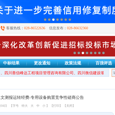
客服热线：
028-86522636
信息发布：
028-86632360
中标结果
更改通知
政策法规
百强评选
、四川善信峰达工程项目管理咨询有限公司、四川衡信建设项目管理
文测报运转经费-专用设备购置竞争性磋商公告
月04日
【字号
特大
大
中
小
】
【打印】
【关闭】