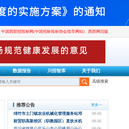
中国西部招投标网(中国招标投标协会指导网站)
西部网旧版
数据报告
川招智库
关于我们
高级搜索
有限公司、四川正汇恒招标代理有限公司、四川创致瑞兴工程项目管
推荐公告
更多>>
绵竹市土门镇农业机械化管理服务站邓
08-06
林加油站双层管线隐患整改项目结果公
财贸职高新校区（职教园区）直饮水机
08-06
示
设备采购项目采购公告
四川省烟草公司乐山市公司峨眉山分公
08-06