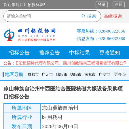
登录
注册
欢迎来到四川招投标网!
搜索
高级搜索
客服热线：
028-86522636
信息发布：
028-86632360
招标公告
推荐公告
中标结果
更改通知
司、四川正汇恒招标代理有限公司、四川创致瑞兴工程项目管理有限公司
公告：
地区导航
更多
成都市
广元市
绵阳市
德阳市
南充市
广安市
成都市
广元市
绵阳市
德阳市
南充市
广安市
遂宁市
凉山彝族自治州中西医结合医院核磁共振设备采购项
内江市
乐山市
自贡市
泸州市
宜宾市
攀枝花
巴中市
目招标公告
达州市
资阳市
眉山市
雅安市
阿坝州
甘孜州
凉山州
所属地区
凉山彝族自治州
所属行业
医用耗材
发布日期
2026年06月04日