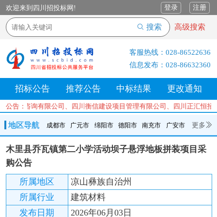
登录
注册
欢迎来到四川招投标网!
搜索
高级搜索
客服热线：
028-86522636
信息发布：
028-86632360
招标公告
推荐公告
中标结果
更改通知
项目管理咨询有限公司、四川衡信建设项目管理有限公司、四川正汇恒招
公告：
地区导航
更多
成都市
广元市
绵阳市
德阳市
南充市
广安市
成都市
广元市
绵阳市
德阳市
南充市
广安市
遂宁市
木里县乔瓦镇第二小学活动坝子悬浮地板拼装项目采
内江市
乐山市
自贡市
泸州市
宜宾市
攀枝花
巴中市
购公告
达州市
资阳市
眉山市
雅安市
阿坝州
甘孜州
凉山州
所属地区
凉山彝族自治州
所属行业
建筑材料
发布日期
2026年06月03日