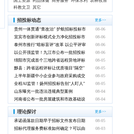
国土资源
药品保健
商务服务
环保水利
农林牧渔
科教文卫
其它
招投标动态
更多>>
贵州一体贯通“查改治” 护航招标投标市
08-06
场规范健康发展
宜宾市创新评标模式全力净化招投标市
08-06
场环境
泰州市推行“暗标盲评”改革 以公平评审
08-06
推动政府采购提质增效
以公开强监管！九江市公布一批招投标
08-06
领域系统整治典型案例
绵阳市完成首个三地跨省远程异地评标
08-05
项目
黟县：跨省远程评标让优质项目“隔空”
08-05
落地
上半年新疆中小企业参与政府采购成交
08-05
额创新高
全程AI监管！扬州招投标告别“人盯人”
08-05
山东曝光一批违法违规典型案例
08-04
河南省公布一批房屋建筑和市政基础设
08-04
施工程招标投标违法违规典型案例
理论探讨
更多>>
承诺函落款日期早于招标文件发布日期
08-05
有效吗
招标代理服务费标准如何确定？可以由
08-03