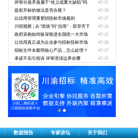
中标人支付吗？
评审分值矛盾属于“歧义或重大缺陷”吗
07-31
提前开标的做法是否合规？
07-29
以信用管理重塑招投标市场规则
07-27
川招观察 | 从“现场”到“信用”：双管齐下
07-24
重塑招投标新秩序
政府采购如何纵深推进全国统一大市场
07-22
建设
让信用真正成为企业参与招标投标市场
07-20
竞争的“通行证”
招标文件未载明核心产品，怎么处理？
07-17
承诺不实引投诉 评审澄清边界在哪
07-15
数据报告
专家讲坛
关于我们