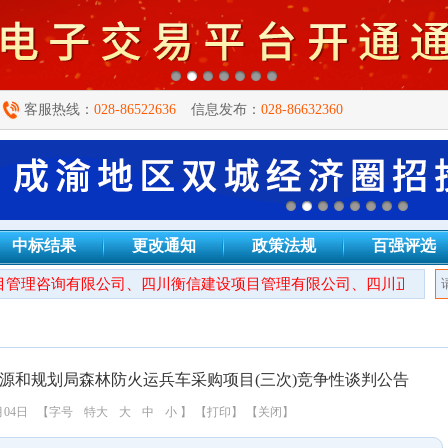
客服热线：
028-86522636
信息发布：
028-86632360
中标结果
更改通知
政策法规
百强评选
管理咨询有限公司、四川衡信建设项目管理有限公司、四川正汇恒招
源和规划局森林防火运兵车采购项目(三次)竞争性谈判公告
月04日
【字号
特大
大
中
小
】
【打印】
【关闭】