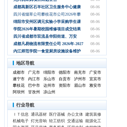
成都高新区石羊社区卫生服务中心健康
08-06
积分银行服务采购项目中选公告
四川省烟草公司攀枝花市公司2026年攀
08-06
枝花烟叶烘烤自动计量服务流标结果公
绵阳市安州区调元实验小学采购学生课
08-06
告
桌椅项目询价公告
学院2026年暑期校园维修项目成交结果
08-06
公告
四川省成都市双流县华阳街道、万安
08-06
镇、正兴镇、煎茶镇与邛崃市前进镇凤
成都凡易物流有限责任公司 2026年-2027
08-06
凰社区、双江村芦山地震灾后恢复重建
年综合服务外包项目比选公告
内江师范学院一食堂厨房设施设备维护
08-06
城乡建设用地增减挂钩试点项目区涉及
服务项目采购公告
地区导航
的竣工结算审核采购服务竞争性谈判公
告
成都市
广元市
绵阳市
德阳市
南充市
广安市
遂宁市
内江市
乐山市
自贡市
泸州市
宜宾市
攀枝花
巴中市
达州市
资阳市
眉山市
雅安市
阿坝州
甘孜州
凉山州
行业导航
ＩＴ信息
通讯器材
医疗器械
办公文体
建筑装修
机械电子
灯光音响
轻工纺织
交通运输
能源化工